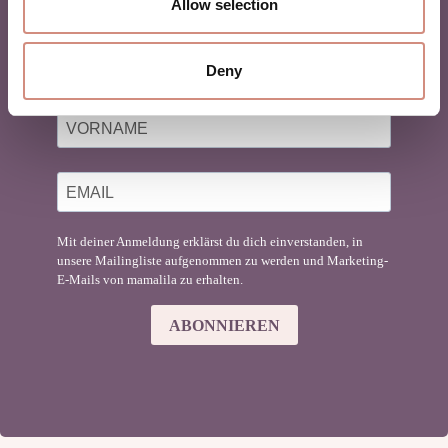
Allow selection
Du liebst Babytragen genauso sehr wie wir?
Deny
Finde hier Inspiration für deinen Mama-Lifestyle!
Mit deiner Anmeldung erklärst du dich einverstanden, in
unsere Mailingliste aufgenommen zu werden und Marketing-
E-Mails von mamalila zu erhalten.
ABONNIEREN