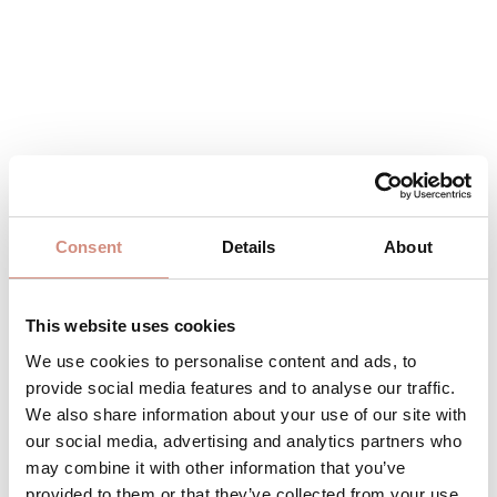
0,00 €
Consent
Details
About
Preise inkl. MwSt. zzgl. Versandkosten
This website uses cookies
Produkt Anzahl: Gib den gewünschten 
Stk
IN DEN WARENKORB
We use cookies to personalise content and ads, to
provide social media features and to analyse our traffic.
Produktnummer:
PK-P-fr
We also share information about your use of our site with
our social media, advertising and analytics partners who
may combine it with other information that you’ve
provided to them or that they’ve collected from your use