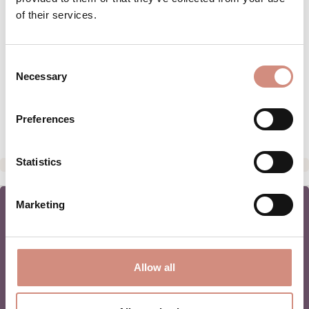
BESCHREIBUNG
of their services.
20 Postkarten zum verteilen mit einem
exklusiven Rabattcode 10% für deine
Consent
Kundinnen - nur zum verteilen über
Necessary
Selection
mamalila Partn…
Mehr
BEWERTUNGEN
Preferences
Statistics
Marketing
NEWSLETTER
Allow all
BABYTRAGEN