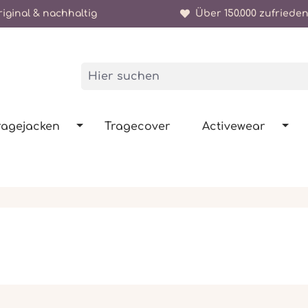
iginal & nachhaltig
Über 150.000 zufrieden
ragejacken
Tragecover
Activewear