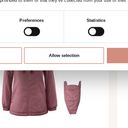
 provided to them or that they’ve collected from your use of their
00 €
2
Preferences
Statistics
Allow selection