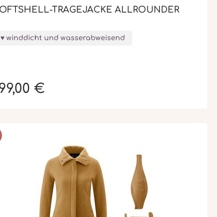
OFTSHELL-TRAGEJACKE ALLROUNDER
winddicht und wasserabweisend
99,00 €
BATT