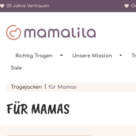
20 Jahre Vertrauen
Or
springen
Zur Hauptnavigation springen
Richtig Tragen
Unsere Mission
T
Sale
|
Tragejacken
für Mamas
FÜR MAMAS