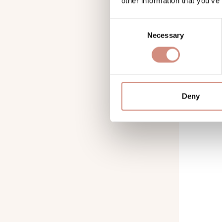
other information that you’ve
379,
Consent
Necessary
Selection
Deny