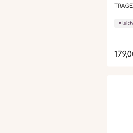
TRAGE
leic
179,