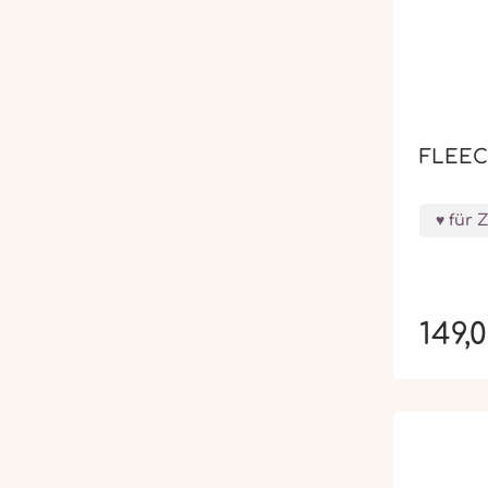
FLEEC
für 
149,