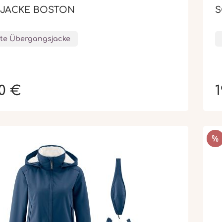
JACKE BOSTON
S
hte Übergangsjacke
00 €
1
RA
%