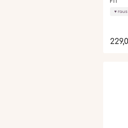
FIT
raus
229,