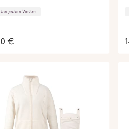
 bei jedem Wetter
00 €
1