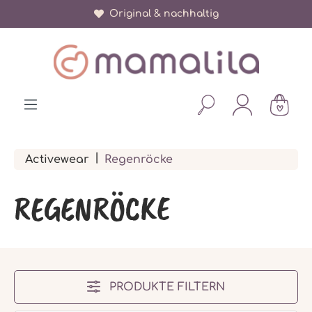
Original & nachhaltig
alt springen
|
Activewear
Regenröcke
REGENRÖCKE
PRODUKTE FILTERN