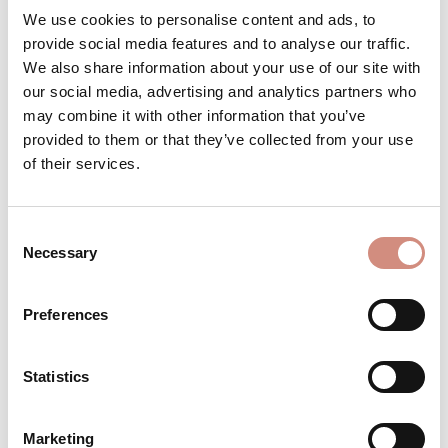
We use cookies to personalise content and ads, to
Achtung: geringer Bestand
provide social media features and to analyse our traffic.
We also share information about your use of our site with
our social media, advertising and analytics partners who
may combine it with other information that you’ve
Produkt Anzahl: Gib den gewünschten 
provided to them or that they’ve collected from your use
Stk
IN DEN WARENKORB
of their services.
Produktnummer:
BE-AJsoft-xs-sw/sw
Consent
Necessary
Selection
BESCHREIBUNG
Preferences
Babyeinsatz für die Softshell-Tragejacke
Allrounder (AJsoft) •mit Babykapuze fürs
Statistics
Baby (älteres Modell) •verstellbar in de…
Mehr
Marketing
BEWERTUNGEN