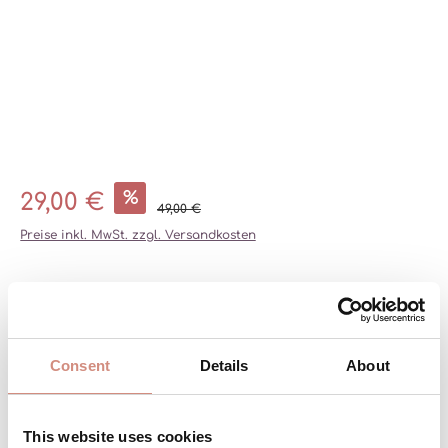
%
29,00 €
49,00 €
Preise inkl. MwSt. zzgl. Versandkosten
auswählen
Farbe
TERRACOTTA
BROMBEERE
PETROL
SCHWARZ
NAVY
Consent
Details
About
auswählen
Größe
XS
S/M
L/XL
(DIESE OPTION IST ZURZEIT NICHT VERFÜGBAR.)
This website uses cookies