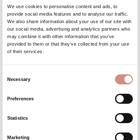
We use cookies to personalise content and ads, to
Achtung: geringer Bestand
provide social media features and to analyse our traffic.
We also share information about your use of our site with
our social media, advertising and analytics partners who
may combine it with other information that you’ve
Produkt Anzahl: Gib den gewünschten 
provided to them or that they’ve collected from your use
Stk
IN DEN WARENKORB
of their services.
Produktnummer:
BE-AJsoft-ci-F-xs-na/sa
Consent
Necessary
Selection
BESCHREIBUNG
Preferences
Material:3-Lagen-Laminat mit
wasserdichter Membran Wassersäule
Statistics
10.000 mm 1. Lage: 94% Polyester, 6%
Elasthan - Membran: 100%…
Mehr
Marketing
BEWERTUNGEN