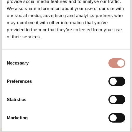
provide social media features and to analyse our traffic.
We also share information about your use of our site with
Versandbereit – schon in wenigen Tagen bei
our social media, advertising and analytics partners who
dir!
may combine it with other information that you’ve
provided to them or that they’ve collected from your use
of their services.
Produkt Anzahl: Gib den gewünschten 
Stk
IN DEN WARENKORB
Consent
Necessary
Selection
Produktnummer:
BE-AJsoft-ci-xs-sw
Preferences
BESCHREIBUNG
Statistics
BEWERTUNGEN
Marketing