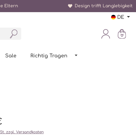
e Eltern
Design trifft Langlebigkeit
DE
Sale
Richtig Tragen
€
wSt. zzgl. Versandkosten