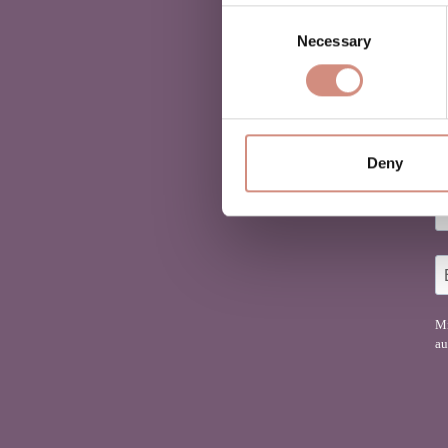
Consent
Necessary
Selection
D
Fi
Deny
Mi
au