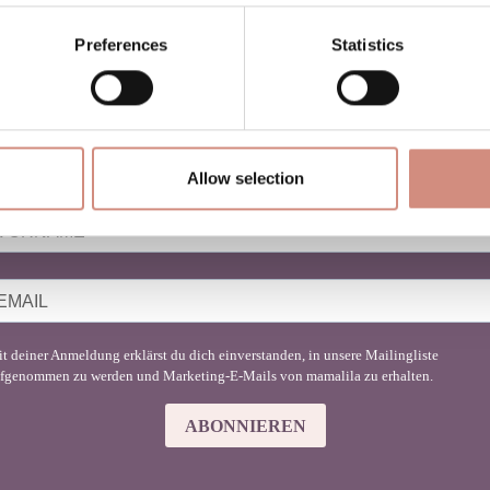
Preferences
Statistics
NEWSLETTER BABYTRAGEN
u liebst Babytragen genauso sehr wie wir?
nde hier Inspiration für deinen Mama-Lifestyle!
Allow selection
t deiner Anmeldung erklärst du dich einverstanden, in unsere Mailingliste
fgenommen zu werden und Marketing-E-Mails von mamalila zu erhalten.
ABONNIEREN