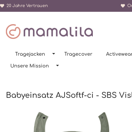
20 Jahre Vertrauen
Or
springen
Zur Hauptnavigation springen
Tragejacken
Tragecover
Activewea
Unsere Mission
Babyeinsatz AJSoftf-ci - SBS Vi
Bildergalerie überspringen