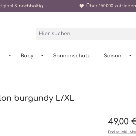
iginal & nachhaltig
Über 150.000 zufrieden
r
Baby
Sonnenschutz
Saison
slon burgundy L/XL
49,00 
Preise inkl. M