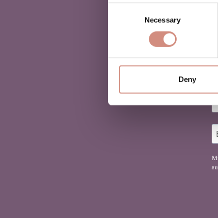
Consent
Necessary
Selection
D
Fi
Deny
Mi
au