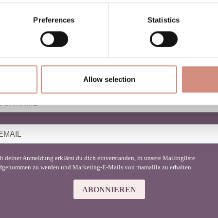
Preferences
Statistics
NEWSLETTER BABYTRAGEN
u liebst Babytragen genauso sehr wie wir?
nde hier Inspiration für deinen Mama-Lifestyle!
Allow selection
t deiner Anmeldung erklärst du dich einverstanden, in unsere Mailingliste
fgenommen zu werden und Marketing-E-Mails von mamalila zu erhalten.
ABONNIEREN