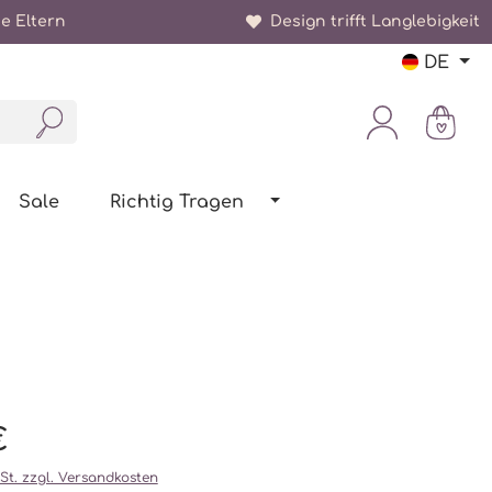
e Eltern
Design trifft Langlebigkeit
DE
Sale
Richtig Tragen
€
wSt. zzgl. Versandkosten