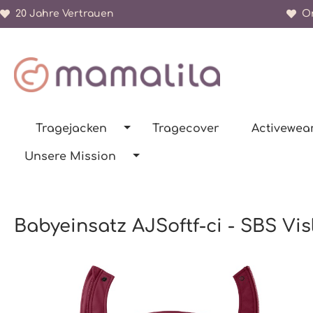
20 Jahre Vertrauen
Or
springen
Zur Hauptnavigation springen
Tragejacken
Tragecover
Activewea
Unsere Mission
Babyeinsatz AJSoftf-ci - SBS Vi
Bildergalerie überspringen