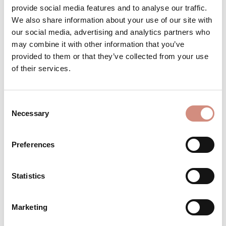
provide social media features and to analyse our traffic.
We also share information about your use of our site with
our social media, advertising and analytics partners who
Produkt Anzahl: Gib den gewünschten 
may combine it with other information that you’ve
IN DEN WARENKORB
provided to them or that they’ve collected from your use
of their services.
Produktnummer:
BE-AJsoftf-ci-xxs-sw/sw
Consent
Necessary
Selection
BESCHREIBUNG
Material:3-Lagen-Laminat mit
Preferences
wasserdichter Membran Wassersäule
10.000 mm 1. Lage: 94% Polyester, 6%
Elasthan - Membran: 100%…
Mehr
Statistics
BEWERTUNGEN
Marketing