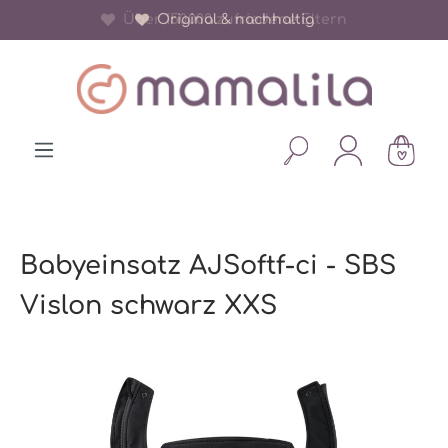
Über 150.000 zufriedene Eltern
Original & nachhaltig
alt springen
Babyeinsatz AJSoftf-ci - SBS
Vislon schwarz XXS
Bildergalerie überspringen