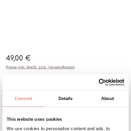
49,00 €
Preise inkl. MwSt. zzgl. Versandkosten
auswählen
Farbe
DEEP MAUDE
OAT
Consent
Details
About
BURGUNDY
(DIESE OPTION IST ZURZEIT NICHT VERFÜGBAR.)
NAVY
(DIESE OPTION IST ZURZEIT NICHT VERFÜGBAR
AGAVE
(DIESE OPTION IST ZURZEIT NICHT VER
(DIESE OPTION IST ZURZEI
(DIESE OPTION 
SCHWARZ
auswählen
Größe
This website uses cookies
XXS
XS
S/M
L/XL
XXL/3XL
We use cookies to personalise content and ads, to