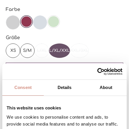
auswählen
Farbe
SCHWARZ
(DIESE OPTION IST ZURZEIT NICHT VERFÜGBAR.)
NAVY
(DIESE OPTION IST ZURZEIT NICHT VERFÜGBAR
BEERE
MINT
auswählen
Größe
XS
S/M
L/XL
L/XL/XXL
XXL/3XL
(DIESE OPTION IST ZURZEIT NICHT VERFÜGBAR
(DIESE OPTION IST ZURZE
Achtung: geringer Bestand
Consent
Details
About
Produkt Anzahl: Gib den gewünschten 
IN DEN WARENKORB
This website uses cookies
We use cookies to personalise content and ads, to
Produktnummer:
BE-AJsoftr-ci-SBS-l/xl-be/be
provide social media features and to analyse our traffic.