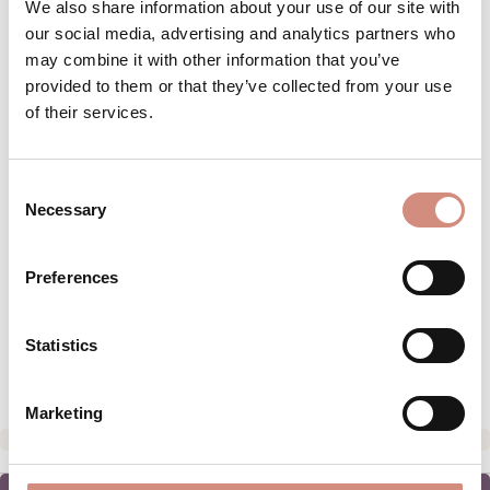
We also share information about your use of our site with
our social media, advertising and analytics partners who
BESCHREIBUNG
may combine it with other information that you’ve
provided to them or that they’ve collected from your use
Material:3-Lagen-Laminat mit
of their services.
wasserdichter Membran Wassersäule
10.000 mm 1. Lage: 94% Polyester, 6%
Elasthan - Membran: 100%…
Mehr
Consent
Necessary
BEWERTUNGEN
Selection
MATERIAL
Preferences
PFLEGEHINWEISE
Statistics
HERSTELLERANGABEN
Marketing