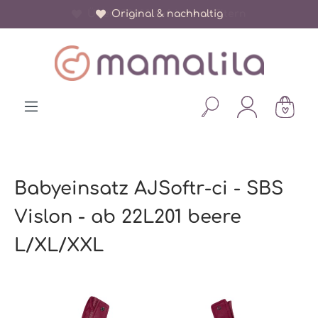
Über 150.000 zufriedene Eltern
Original & nachhaltig
alt springen
Babyeinsatz AJSoftr-ci - SBS
Vislon - ab 22L201 beere
L/XL/XXL
Bildergalerie überspringen