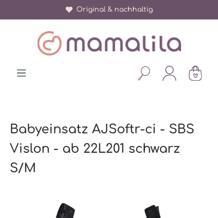
Original & nachhaltig
alt springen
Babyeinsatz AJSoftr-ci - SBS
Vislon - ab 22L201 schwarz
S/M
Bildergalerie überspringen