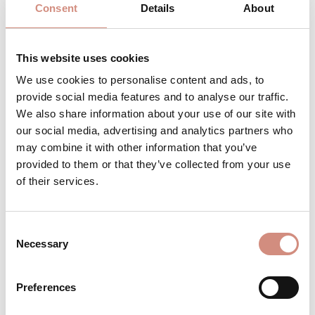
Consent
Details
About
XS
S/M
L/XL
L/XL/XXL
XXL/3XL
(DIESE OPTION IST ZURZEIT NICHT 
Versandbereit – schon in wenigen Tagen bei
This website uses cookies
dir!
We use cookies to personalise content and ads, to
provide social media features and to analyse our traffic.
We also share information about your use of our site with
our social media, advertising and analytics partners who
Produkt Anzahl: Gib den gewünschten 
IN DEN WARENKORB
may combine it with other information that you’ve
provided to them or that they’ve collected from your use
of their services.
Produktnummer:
BE-AJsoftr-ci-SBS-s/m-sw
Consent
Necessary
Selection
BESCHREIBUNG
Material:3-Lagen-Laminat mit
Preferences
wasserdichter Membran Wassersäule
10.000 mm 1. Lage: 94% Polyester, 6%