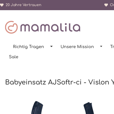
20 Jahre Vertrauen
Or
springen
Zur Hauptnavigation springen
Richtig Tragen
Unsere Mission
T
Sale
Babyeinsatz AJSoftr-ci - Vislon
Bildergalerie überspringen