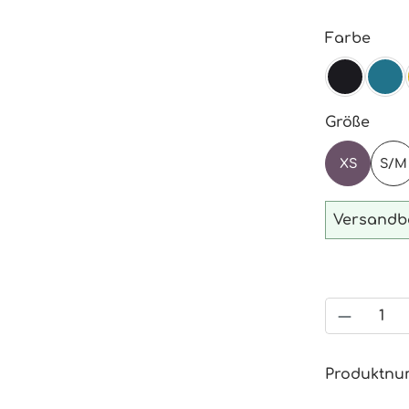
ausw
Farbe
SCHWA
TE
ausw
Größe
XS
S/M
Versandbe
Produkt
Produktn