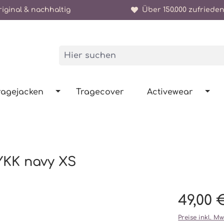
iginal & nachhaltig
Über 150.000 zufrieden
ragejacken
Tragecover
Activewear
 YKK navy XS
49,00 
Preise inkl. M