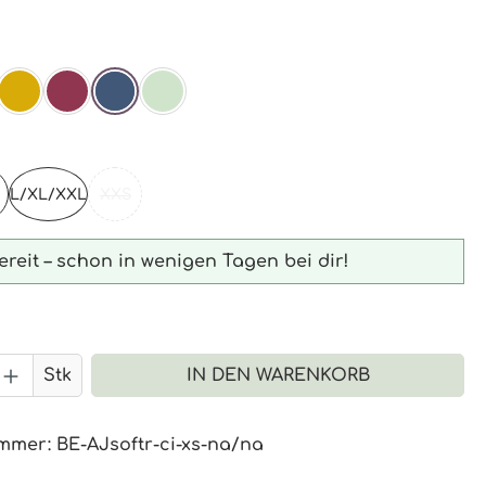
ählen
RZ
AL
SENF
BEERE
NAVY
MINT
ählen
L/XL/XXL
XXS
(DIESE OPTION IST ZURZEIT NICHT VERFÜGBAR.)
reit – schon in wenigen Tagen bei dir!
 Anzahl: Gib den gewünschten Wert 
Stk
IN DEN WARENKORB
ummer:
BE-AJsoftr-ci-xs-na/na