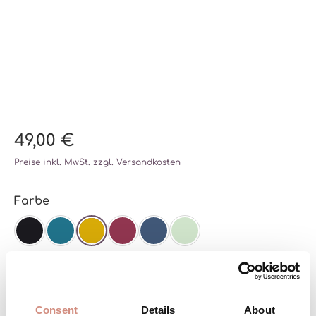
49,00 €
Preise inkl. MwSt. zzgl. Versandkosten
auswählen
Farbe
SCHWARZ
TEAL
SENF
BEERE
NAVY
MINT
auswählen
Größe
XS
S/M
L/XL/XXL
XXS
Consent
Details
About