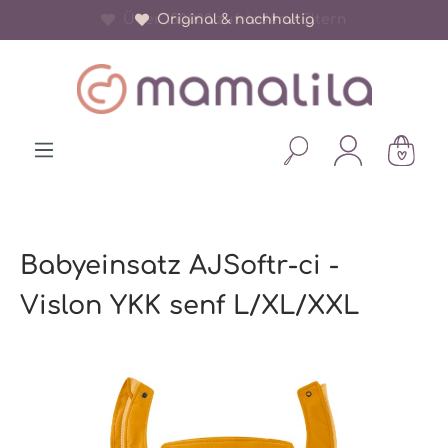
Über 150.000 zufriedene Eltern
Original & nachhaltig
alt springen
Babyeinsatz AJSoftr-ci -
Vislon YKK senf L/XL/XXL
Bildergalerie überspringen