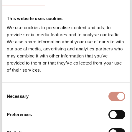
Versandbereit – schon in wenigen Tagen bei
dir!
This website uses cookies
We use cookies to personalise content and ads, to
provide social media features and to analyse our traffic.
We also share information about your use of our site with
Produkt Anzahl: Gib den gewünschten 
Stk
IN DEN WARENKORB
our social media, advertising and analytics partners who
may combine it with other information that you’ve
provided to them or that they’ve collected from your use
Produktnummer:
BE-AJsoftr-ci-l/xl/xxl-se/se
of their services.
Consent
BESCHREIBUNG
Necessary
Selection
Material:3-Lagen-Laminat mit
wasserdichter Membran Wassersäule
Preferences
10.000 mm 1. Lage: 94% Polyester, 6%
Elasthan - Membran: 100%…
Mehr