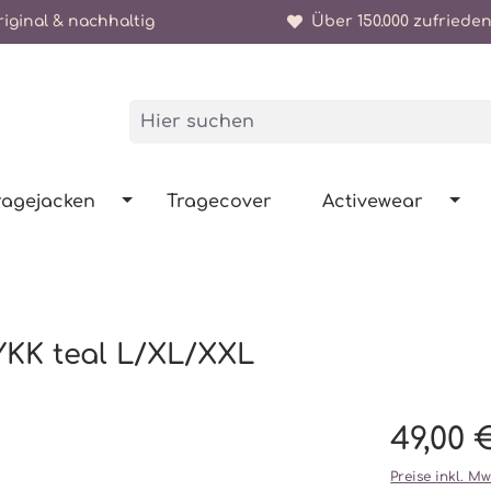
iginal & nachhaltig
Über 150.000 zufrieden
ragejacken
Tragecover
Activewear
 YKK teal L/XL/XXL
49,00 
Preise inkl. M