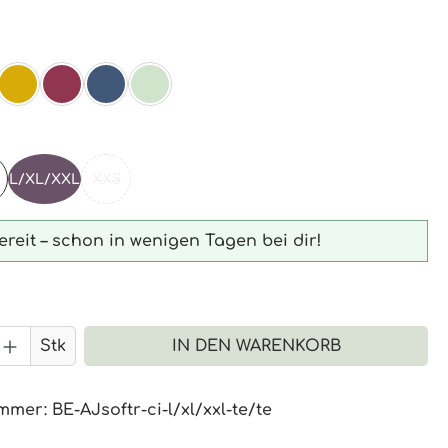
ählen
RZ
AL
SENF
BEERE
NAVY
MINT
ählen
L/XL/XXL
XXS
(DIESE OPTION IST ZURZEIT NICHT VERFÜGBAR.)
reit – schon in wenigen Tagen bei dir!
 Anzahl: Gib den gewünschten Wert 
Stk
IN DEN WARENKORB
ummer:
BE-AJsoftr-ci-l/xl/xxl-te/te