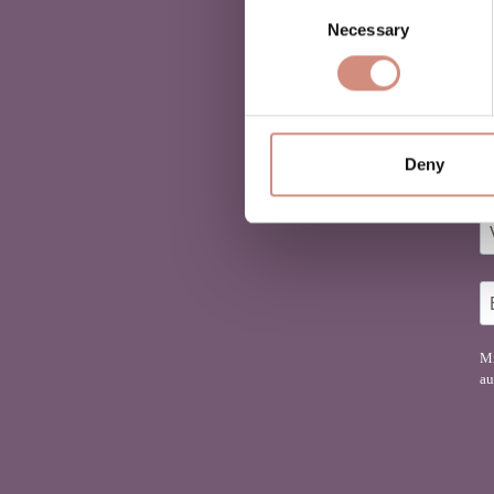
Consent
Necessary
Selection
D
Deny
Fi
Mi
au