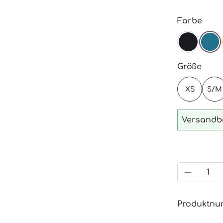
ausw
Farbe
SCHWA
TE
ausw
Größe
XS
S/M
Versandbe
Produkt
Produktn