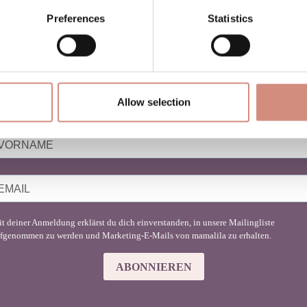
Preferences
Statistics
NEWSLETTER BABYTRAGEN
u liebst Babytragen genauso sehr wie wir?
Allow selection
nde hier Inspiration für deinen Mama-Lifestyle!
t deiner Anmeldung erklärst du dich einverstanden, in unsere Mailingliste
fgenommen zu werden und Marketing-E-Mails von mamalila zu erhalten.
ABONNIEREN