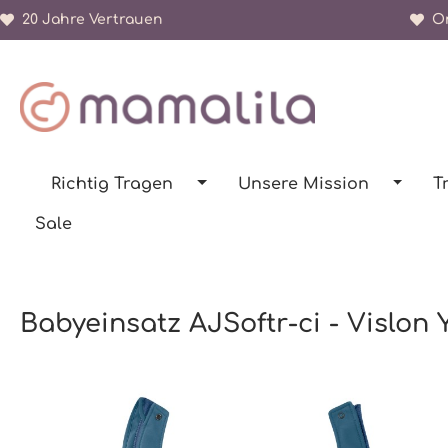
20 Jahre Vertrauen
Or
springen
Zur Hauptnavigation springen
Richtig Tragen
Unsere Mission
T
Sale
Babyeinsatz AJSoftr-ci - Vislon
Bildergalerie überspringen