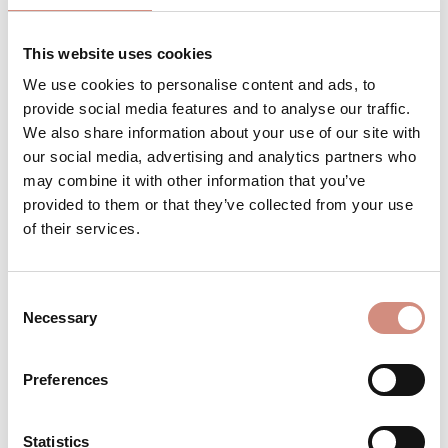
Achtung: geringer Bestand
This website uses cookies
We use cookies to personalise content and ads, to
provide social media features and to analyse our traffic.
We also share information about your use of our site with
Produkt Anzahl: Gib den gewünschten 
Stk
IN DEN WARENKORB
our social media, advertising and analytics partners who
may combine it with other information that you’ve
provided to them or that they’ve collected from your use
Produktnummer:
BE-KMS-l/xl/xxl-mb/bl
of their services.
Consent
BESCHREIBUNG
Necessary
Selection
Für Zwillinge / Tandemtragen als zweiten
Einsatz im Mantel verwendbar Material:
Preferences
Außenseite: 100% reiner Wollwalk
Innenfutt…
Mehr
Statistics
BEWERTUNGEN