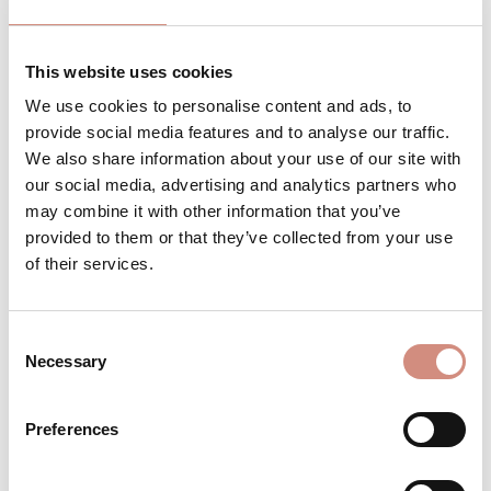
Versandbereit – schon in wenigen Tagen bei
This website uses cookies
dir!
We use cookies to personalise content and ads, to
provide social media features and to analyse our traffic.
We also share information about your use of our site with
Produkt Anzahl: Gib den gewünschten 
our social media, advertising and analytics partners who
Stk
IN DEN WARENKORB
may combine it with other information that you’ve
provided to them or that they’ve collected from your use
Produktnummer:
BE-KMS-xs/s/m-wr/rosa
of their services.
Consent
BESCHREIBUNG
Necessary
Selection
Für Zwillinge / Tandemtragen als zweiten
Einsatz im Mantel verwendbar Material:
Preferences
Außenseite: 100% reiner Wollwalk
Innenfutt…
Mehr