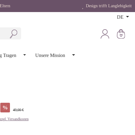
Eltern
Design trifft Langlebigkeit
DE
g Tragen
Unsere Mission
%
49,00 €
 zzgl. Versandkosten