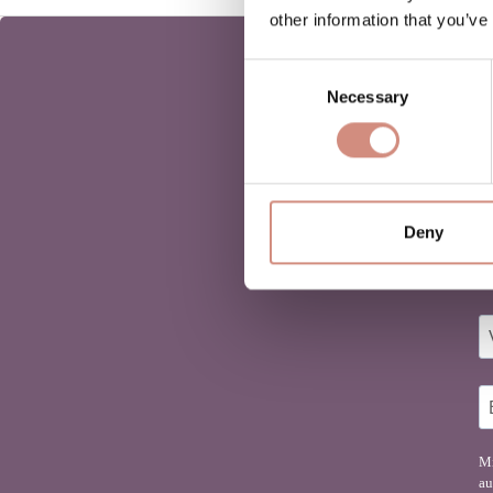
other information that you’ve
Consent
Necessary
Selection
Deny
D
Fi
Mi
au