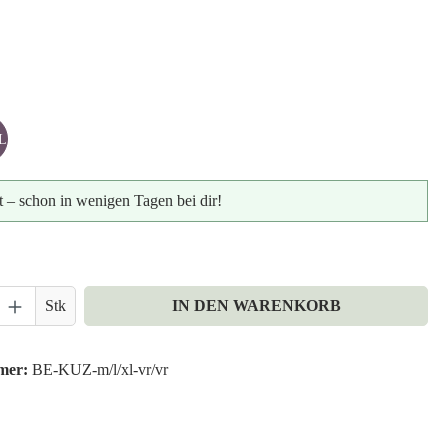
len
NTAGE ROSE
hlen
L
t – schon in wenigen Tagen bei dir!
nzahl: Gib den gewünschten Wert ein oder ben
Stk
IN DEN WARENKORB
mer:
BE-KUZ-m/l/xl-vr/vr