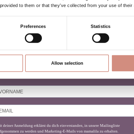
 provided to them or that they’ve collected from your use of their
Preferences
Statistics
NEWSLETTER
BABYTRAGEN
Allow selection
u liebst Babytragen genauso sehr wie wir?
nde hier Inspiration für deinen Mama-Lifestyle!
t deiner Anmeldung erklärst du dich einverstanden, in unsere Mailingliste
fgenommen zu werden und Marketing-E-Mails von mamalila zu erhalten.