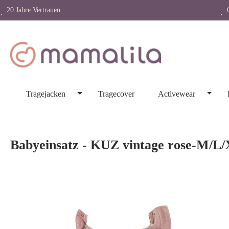
20 Jahre Vertrauen
O
springen
Zur Hauptnavigation springen
Tragejacken
Tragecover
Activewear
Babyeinsatz - KUZ vintage rose-M/L
Bildergalerie überspringen