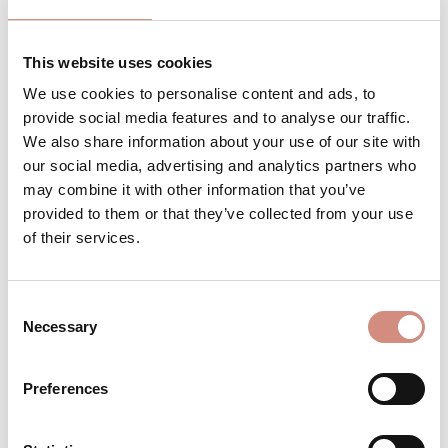
Versandbereit – schon in wenigen Tagen bei
dir!
This website uses cookies
We use cookies to personalise content and ads, to
provide social media features and to analyse our traffic.
We also share information about your use of our site with
Produkt Anzahl: Gib den gewünschten 
Stk
IN DEN WARENKORB
our social media, advertising and analytics partners who
may combine it with other information that you’ve
provided to them or that they’ve collected from your use
Produktnummer:
BE-KUZK-ci-xs/s/m-na/na
of their services.
Consent
BESCHREIBUNG
Necessary
Selection
Material: 1. Lage: 60% Bio-Baumwolle, 40%
rec. Polyester Membran: 100% Polyurethan
Preferences
3. Lage: 100% Bio-Baumwolle Wattierter
Te…
Mehr