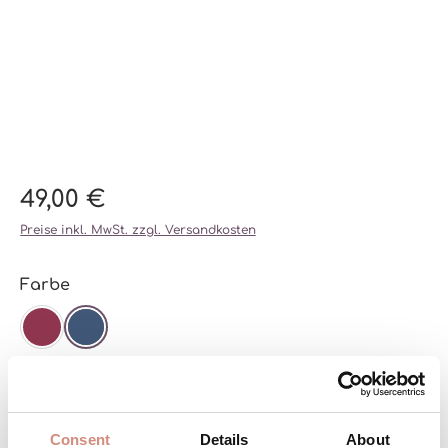
49,00 €
Preise inkl. MwSt. zzgl. Versandkosten
auswählen
Farbe
BEERE
NAVY
auswählen
Größe
XS/S/M
L/XL
Consent
Details
About