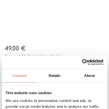
49,00 €
Preise inkl. MwSt. zzgl. Versandkosten
auswählen
Farbe
Consent
Details
About
AGAVE-AG
SCHWARZ-SW
auswählen
Größe
This website uses cookies
We use cookies to personalise content and ads, to
S/M
L/XL/XXL
provide social media features and to analyse our traffic.