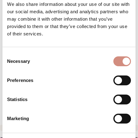
We also share information about your use of our site with
Achtung: geringer Bestand
our social media, advertising and analytics partners who
may combine it with other information that you’ve
provided to them or that they’ve collected from your use
of their services.
Produkt Anzahl: Gib den gewünschten 
Stk
IN DEN WARENKORB
Consent
Necessary
Selection
Produktnummer:
BE-MJsoft-pro-SBS-s/m-sw/sw
Preferences
BESCHREIBUNG
Statistics
BEWERTUNGEN
Marketing