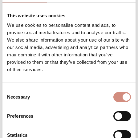
Achtung: geringer Bestand
This website uses cookies
We use cookies to personalise content and ads, to
provide social media features and to analyse our traffic.
We also share information about your use of our site with
Produkt Anzahl: Gib den gewünschten 
Stk
IN DEN WARENKORB
our social media, advertising and analytics partners who
may combine it with other information that you’ve
provided to them or that they’ve collected from your use
Produktnummer:
BE-OJH-pro-l/xl-sw/gr
of their services.
BESCHREIBUNG
Consent
Necessary
Selection
Material: Wasserdichtes 3-Lagen-Laminat,
15.000 mm Wassersäule •1. Lage 86%
RECYCLED Polyamid (Nylon), 14% Elasthan
Preferences
•Membr…
Mehr
Statistics
BEWERTUNGEN