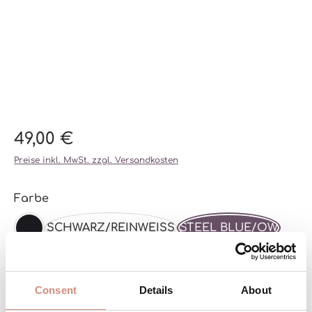
49,00 €
Preise inkl. MwSt. zzgl. Versandkosten
auswählen
Farbe
SCHWARZ/REINWEISS
STEEL BLUE/OW
SCHWARZ/SCHWARZ
CHESTNUT/OW
(DIESE OPTION IST ZURZEIT NICHT VERFÜGBAR.)
Consent
Details
About
auswählen
Größe