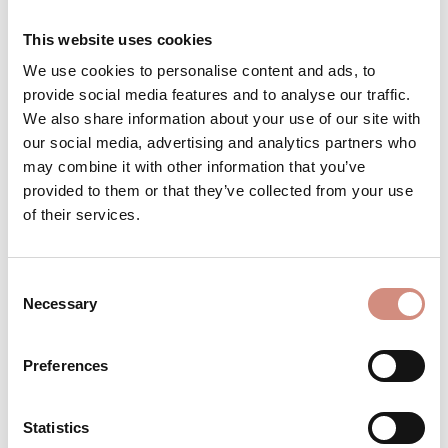
L/XL
S/M
XS
This website uses cookies
We use cookies to personalise content and ads, to
Achtung: geringer Bestand
provide social media features and to analyse our traffic.
We also share information about your use of our site with
our social media, advertising and analytics partners who
may combine it with other information that you’ve
Produkt Anzahl: Gib den gewünschten 
provided to them or that they’ve collected from your use
IN DEN WARENKORB
of their services.
Produktnummer:
BE-PCL-xs-sb/bl
Consent
Necessary
Selection
BESCHREIBUNG
Preferences
Material: 100% Polyester
BEWERTUNGEN
Statistics