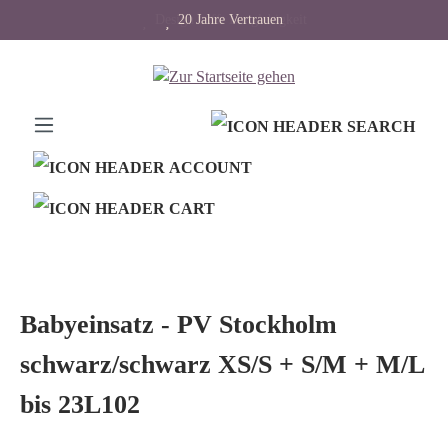
Design trifft Langlebigkeit
20 Jahre Vertrauen
alt springen
Babyeinsatz - PV Stockholm
schwarz/schwarz XS/S + S/M + M/L
bis 23L102