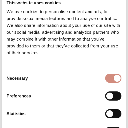
This website uses cookies
auswählen
Größe
We use cookies to personalise content and ads, to
provide social media features and to analyse our traffic.
XS/S + S/M + M/L
L/XL + XL/XXL
XS + S
M + L
XL + XXL
(DIESE OPTION IST ZUR
(DIESE OPTIO
We also share information about your use of our site with
our social media, advertising and analytics partners who
may combine it with other information that you’ve
Versandbereit – schon in wenigen Tagen bei dir!
provided to them or that they’ve collected from your use
of their services.
Produkt Anzahl: Gib den gewünschten Wert ein 
Stk
IN DEN WARENKORB
Consent
Necessary
Selection
Produktnummer:
BE - PV-23-xs-m/l-sw/sw
Preferences
BESCHREIBUNG
Statistics
Material: 100% Polyester