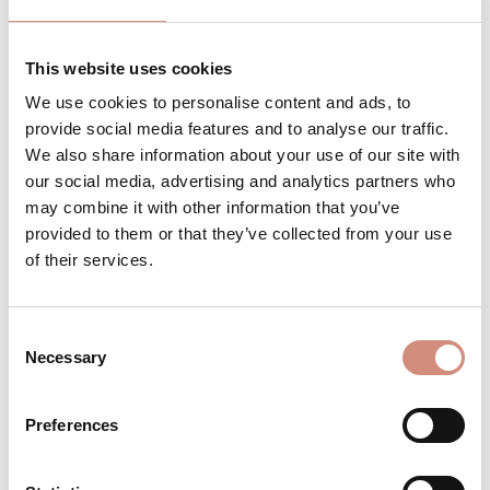
Versandbereit – schon in wenigen Tagen bei
dir!
This website uses cookies
We use cookies to personalise content and ads, to
provide social media features and to analyse our traffic.
We also share information about your use of our site with
Produkt Anzahl: Gib den gewünschten 
Stk
IN DEN WARENKORB
our social media, advertising and analytics partners who
may combine it with other information that you’ve
provided to them or that they’ve collected from your use
Produktnummer:
BE-PWJ-ci-s/m-gr/gr
of their services.
Consent
BESCHREIBUNG
Necessary
Selection
Material:2-Lagen-Laminat mit
wasserdichter Membran Wassersäule
Preferences
10.000 mm 1. Lage: 100% Polyester
Membran: 100% thermoplast.…
Mehr