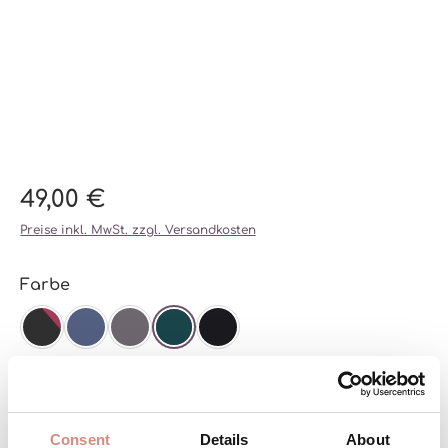
49,00 €
Preise inkl. MwSt. zzgl. Versandkosten
auswählen
Farbe
SCHWARZ/BEERE
ICE BLUE
ICE GREY
GRÜN
SCHWARZ/SCHWARZ
auswählen
Größe
XS
S/M
L/XL
Consent
Details
About