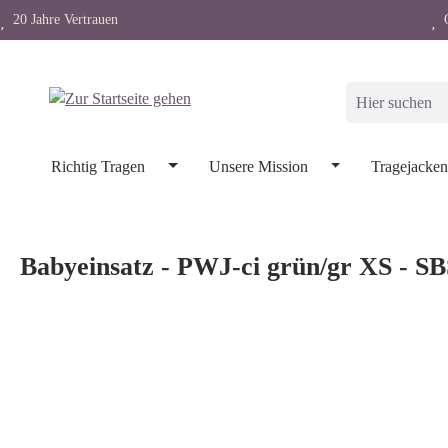
20 Jahre Vertrauen
O
springen
Zur Hauptnavigation springen
Richtig Tragen
Unsere Mission
Tragejacke
Babyeinsatz - PWJ-ci grün/gr XS - SB
Bildergalerie überspringen