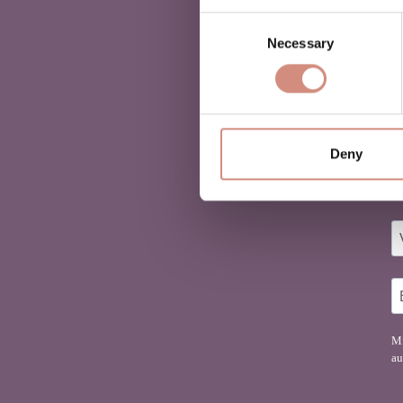
Consent
Necessary
Selection
Deny
D
Fi
Mi
au