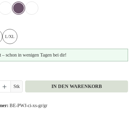
Z/BEERE
 BLUE
ICE GREY
GRÜN
SCHWARZ/SCHWARZ
hlen
L/XL
t – schon in wenigen Tagen bei dir!
nzahl: Gib den gewünschten Wert ein oder ben
Stk
IN DEN WARENKORB
mer:
BE-PWJ-ci-xs-gr/gr