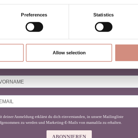
Preferences
Statistics
NEWSLETTER
BABYTRAGEN
Allow selection
u liebst Babytragen genauso sehr wie wir?
nde hier Inspiration für deinen Mama-Lifestyle!
t deiner Anmeldung erklärst du dich einverstanden, in unsere Mailingliste
fgenommen zu werden und Marketing-E-Mails von mamalila zu erhalten.
ABONNIEREN