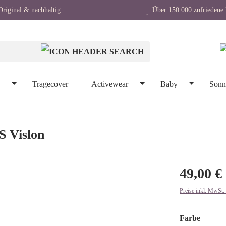
riginal & nachhaltig
Über 150.000 zufriedene 
n
Tragecover
Activewear
Baby
Sonn
S Vislon
49,00 €
Preise inkl. MwSt.
auswäh
Farbe