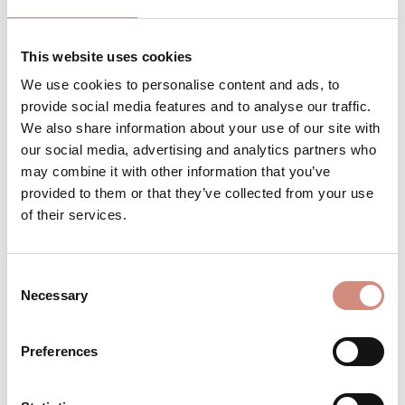
Versandbereit – schon in wenigen Tagen bei
dir!
This website uses cookies
We use cookies to personalise content and ads, to
provide social media features and to analyse our traffic.
We also share information about your use of our site with
Produkt Anzahl: Gib den gewünschten 
Stk
IN DEN WARENKORB
our social media, advertising and analytics partners who
may combine it with other information that you’ve
provided to them or that they’ve collected from your use
Produktnummer:
BE-PWJ-ci-ice grey-S/M
of their services.
Consent
BESCHREIBUNG
Necessary
Selection
Material:2-Lagen-Laminat mit
wasserdichter Membran Wassersäule
Preferences
10.000 mm 1. Lage: 100% Polyester
Membran: 100% thermoplast.…
Mehr