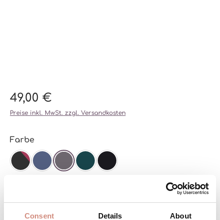
49,00 €
Preise inkl. MwSt. zzgl. Versandkosten
auswählen
Farbe
SCHWARZ/BEERE
ICE BLUE
ICE GREY
GRÜN
SCHWARZ/SCHWARZ
auswählen
Größe
XS
S/M
L/XL
Consent
Details
About