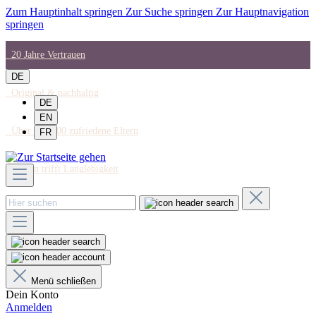
Zum Hauptinhalt springen
Zur Suche springen
Zur Hauptnavigation
springen
20 Jahre Vertrauen
DE
Original & nachhaltig
DE
EN
Über 150.000 zufriedene Eltern
FR
Design trifft Langlebigkeit
Menü schließen
Dein Konto
Anmelden