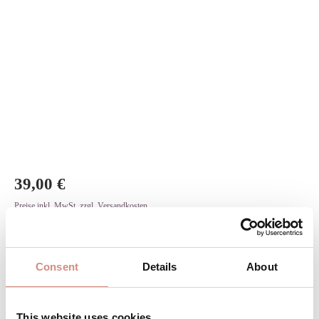
39,00 €
Preise inkl. MwSt. zzgl. Versandkosten
auswählen
Farbe
Consent
Details
About
AGAVE-AG
NAVY
DARK ROSE-DR
OLIVE-OL
auswählen
Größe
This website uses cookies