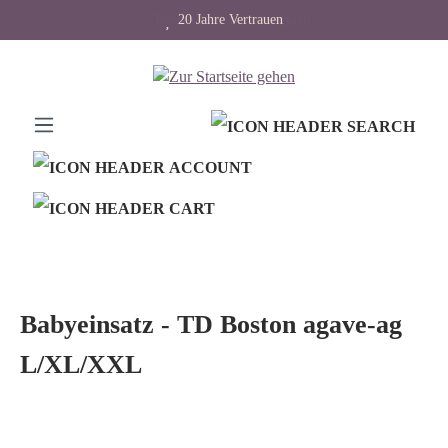
Design trifft Langlebigkeit
20 Jahre Vertrauen
alt springen
Babyeinsatz - TD Boston agave-ag
L/XL/XXL
Bildergalerie überspringen