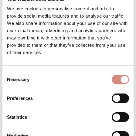
We use cookies to personalise content and ads, to
L/XL/XXL
XS/S/M
provide social media features and to analyse our traffic.
We also share information about your use of our site with
Versandbereit – schon in wenigen Tagen bei dir!
our social media, advertising and analytics partners who
may combine it with other information that you’ve
provided to them or that they’ve collected from your use
of their services.
Produkt Anzahl: Gib den gewünschten Wert ein 
Stk
IN DEN WARENKORB
Consent
Necessary
Produktnummer:
BE-TD-l/xl/xxl-ag
Selection
Preferences
BESCHREIBUNG
Statistics
Material: Innen+Außenmaterial: 100% Polyester
(recycelt), innen gefüttert
Marketing