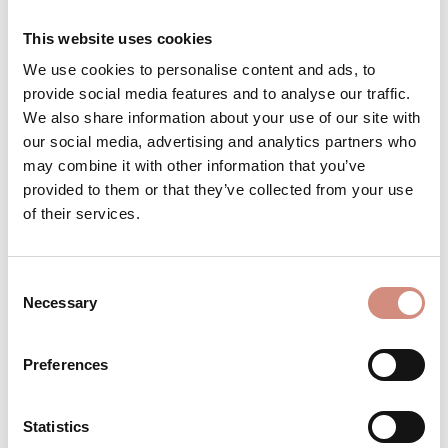
Versandbereit – schon in wenigen Tagen bei
This website uses cookies
dir!
We use cookies to personalise content and ads, to
provide social media features and to analyse our traffic.
We also share information about your use of our site with
our social media, advertising and analytics partners who
Produkt Anzahl: Gib den gewünschten 
Stk
IN DEN WARENKORB
may combine it with other information that you’ve
provided to them or that they’ve collected from your use
of their services.
Produktnummer:
BE-TD-xs/s/m-dr
Consent
Necessary
Selection
BESCHREIBUNG
Material: Innen+Außenmaterial: 100%
Preferences
Polyester (recycelt), innen gefüttert
BEWERTUNGEN
Statistics