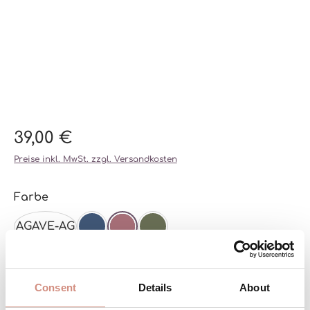
39,00 €
Preise inkl. MwSt. zzgl. Versandkosten
auswählen
Farbe
AGAVE-AG
NAVY
DARK ROSE-DR
OLIVE-OL
auswählen
Größe
Consent
Details
About
L/XL/XXL
XS/S/M