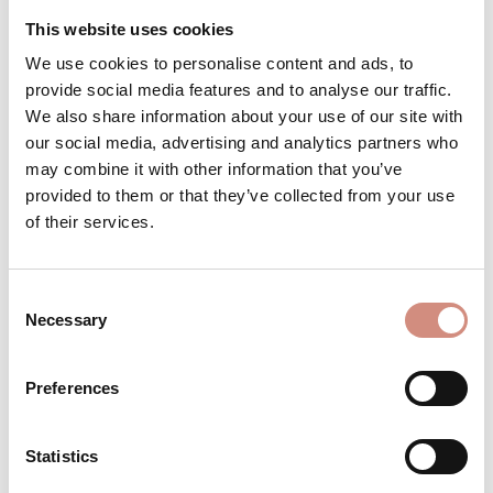
This website uses cookies
Achtung: geringer Bestand
We use cookies to personalise content and ads, to
provide social media features and to analyse our traffic.
We also share information about your use of our site with
our social media, advertising and analytics partners who
Produkt Anzahl: Gib den gewünschten 
Stk
IN DEN WARENKORB
may combine it with other information that you’ve
provided to them or that they’ve collected from your use
of their services.
Produktnummer:
BE-TD-xs/s/m-na
Consent
Necessary
BESCHREIBUNG
Selection
Material: Innen+Außenmaterial: 100%
Polyester (recycelt), innen gefüttert
Preferences
BEWERTUNGEN
Statistics
MATERIAL