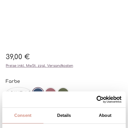
39,00 €
Preise inkl. MwSt. zzgl. Versandkosten
auswählen
Farbe
AGAVE-AG
NAVY
DARK ROSE-DR
OLIVE-OL
auswählen
Größe
Consent
Details
About
L/XL/XXL
XS/S/M