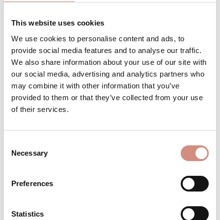
This website uses cookies
We use cookies to personalise content and ads, to
Produkt Anzahl: Gib den gewünschten 
Stk
IN DEN WARENKORB
provide social media features and to analyse our traffic.
We also share information about your use of our site with
our social media, advertising and analytics partners who
Produktnummer:
FJ-xl-we
may combine it with other information that you’ve
provided to them or that they’ve collected from your use
of their services.
BESCHREIBUNG
4-in-1 – Dein Begleiter von Babybauch bis
Consent
Baby und darüber hinaus Ursprünglich
Necessary
Selection
für die ersten Wochen mit Neugeborenem
en…
Mehr
Preferences
BEWERTUNGEN
MATERIAL
Statistics