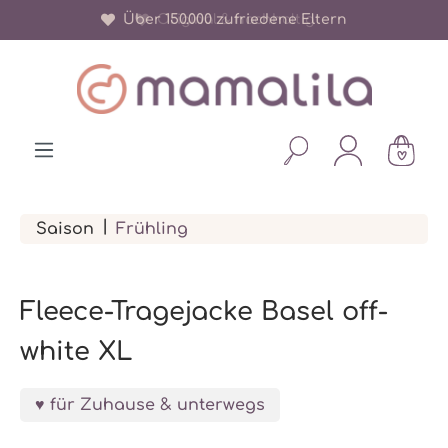
Über 150.000 zufriedene Eltern
Original & nachhaltig
alt springen
|
Saison
Frühling
Fleece-Tragejacke Basel off-
white XL
für Zuhause & unterwegs