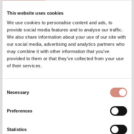
This website uses cookies
We use cookies to personalise content and ads, to
Produkt Anzahl: Gib den gewünschten 
Stk
IN DEN WARENKORB
provide social media features and to analyse our traffic.
We also share information about your use of our site with
our social media, advertising and analytics partners who
Produktnummer:
FJ-xs-sl
may combine it with other information that you’ve
provided to them or that they’ve collected from your use
of their services.
BESCHREIBUNG
4-in-1 – Dein Begleiter von Babybauch bis
Consent
Baby und darüber hinaus Ursprünglich
Necessary
Selection
für die ersten Wochen mit Neugeborenem
en…
Mehr
Preferences
BEWERTUNGEN
MATERIAL
Statistics