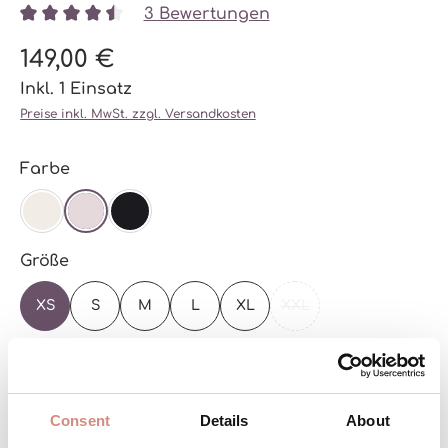
3 Bewertungen
Durchschnittliche Bewertung von 4.51 von 5 Stern
149,00 €
Inkl. 1 Einsatz
Preise inkl. MwSt. zzgl. Versandkosten
auswählen
Farbe
OFF-WHITE
SOFT LILAC
SCHWARZ
auswählen
Größe
XS
S
M
L
XL
XXL
(DIESE OPTION IST ZU
Zur Größentabelle
Versandbereit – schon in wenigen Tagen bei
Consent
Details
About
dir!