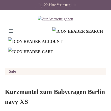
Design trifft Langlebigkeit
20 Jahre Vertrauen
alt springen
Sale
Kurzmantel zum Babytragen Berlin
navy XS