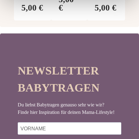
VISLON
VISLO
5,00 €
€
5,00 €
N
NEWSLETTER
BABYTRAGEN
Du liebst Babytragen genauso sehr wie wir?
Finde hier Inspiration für deinen Mama-Lifestyle!