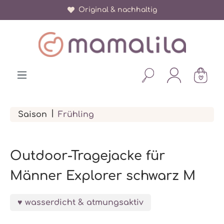
Über 150.000 zufriedene Eltern
Original & nachhaltig
alt springen
|
Saison
Frühling
Outdoor-Tragejacke für
Männer Explorer schwarz M
wasserdicht & atmungsaktiv