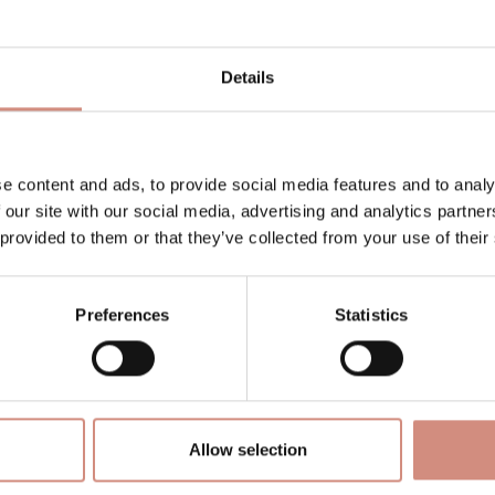
e Tragejacke ist kompakt verstaubar und ideal für Al
Details
und Babytragen
o tragbar
e content and ads, to provide social media features and to analy
 our site with our social media, advertising and analytics partn
 provided to them or that they’ve collected from your use of their
Preferences
Statistics
Allow selection