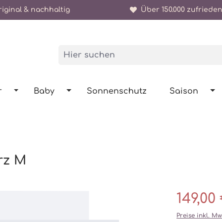
iginal & nachhaltig
Über 150.000 zufrieden
r
Baby
Sonnenschutz
Saison
rz M
149,00
Preise inkl. M