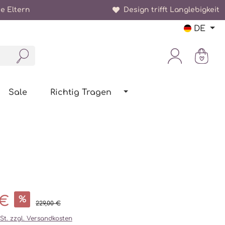
e Eltern
Design trifft Langlebigkeit
DE
Sale
Richtig Tragen
 €
%
229,00 €
wSt. zzgl. Versandkosten