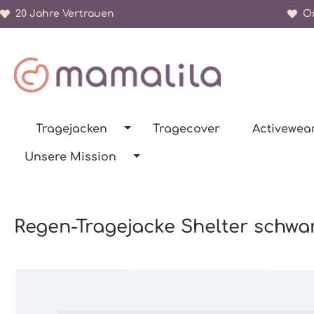
20 Jahre Vertrauen
Or
springen
Zur Hauptnavigation springen
Tragejacken
Tragecover
Activewea
Unsere Mission
Regen-Tragejacke Shelter schwa
Bildergalerie überspringen