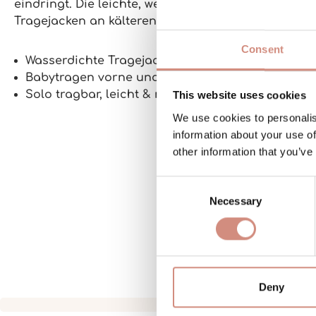
eindringt. Die leichte, weiche und schadstofffrei
Tragejacken an kälteren Tagen.
Consent
Wasserdichte Tragejacke für Schwangerschaft 
Babytragen vorne und hinten möglich, auch sol
Solo tragbar, leicht & nachhaltig
This website uses cookies
We use cookies to personalis
information about your use of
other information that you’ve
Consent
Necessary
Selection
Deny