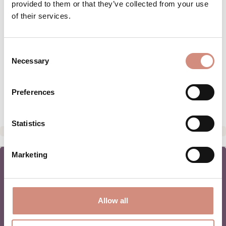
provided to them or that they’ve collected from your use
of their services.
BESCHREIBUNG
Die Regen-Tragejacke Shelter von
mamalila ist eine wasserdichte Tragejacke
Consent
für die Schwangerschaft, beim
Necessary
Selection
Babytragen und solo…
Mehr
BEWERTUNGEN
Preferences
Statistics
Marketing
NEWSLETTER
Allow all