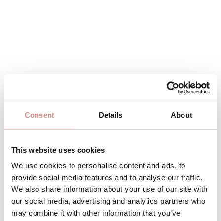
%
149,00 €
229,00 €
Consent
Details
About
Preise inkl. MwSt. zzgl. Versandkosten
This website uses cookies
Produkt Anzahl: Gib den gewünschten 
Stk
IN DEN WARENKORB
We use cookies to personalise content and ads, to
provide social media features and to analyse our traffic.
We also share information about your use of our site with
Produktnummer:
RJH-pro-xs-sw
our social media, advertising and analytics partners who
may combine it with other information that you’ve