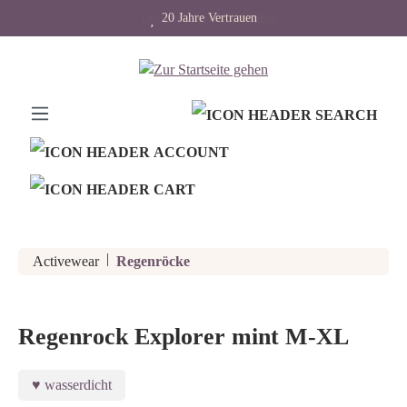
Design trifft Langlebigkeit
20 Jahre Vertrauen
alt springen
|
Activewear
Regenröcke
Regenrock Explorer mint M-XL
wasserdicht