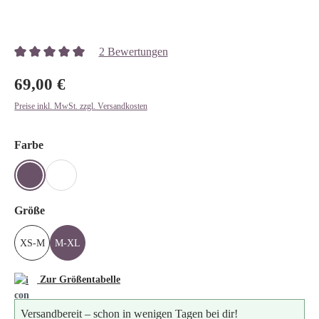
Bildergalerie überspringen
2 Bewertungen
Durchschnittliche Bewertung von 5 von 5 Sternen
69,00 €
Preise inkl. MwSt. zzgl. Versandkosten
auswählen
Farbe
MINT
SCHWARZ
auswählen
Größe
XS-M
M-XL
Zur Größentabelle
Versandbereit – schon in wenigen Tagen bei dir!