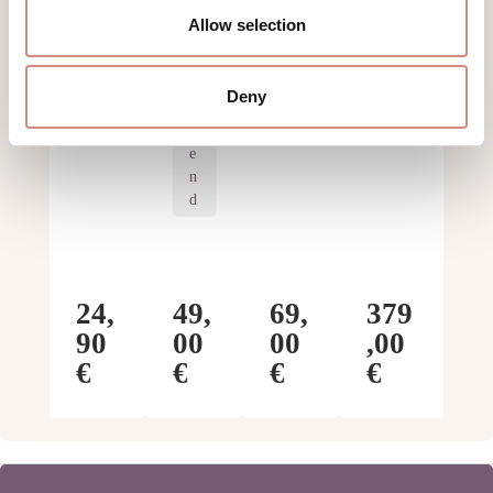
1
s
t
un
Allow selection
9
o
gs
r
ak
b
tiv
Deny
ie
r
e
n
d
24,
49,
69,
379
90
00
00
,00
€
€
€
€