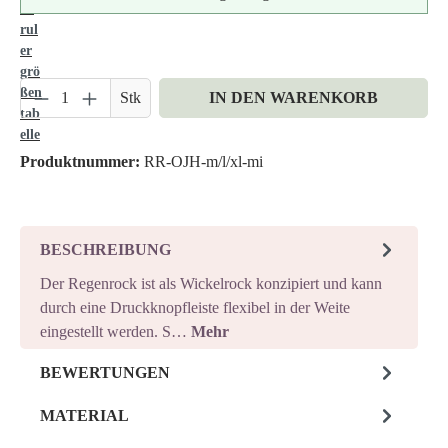
Produkt Anzahl: Gib den gewünschten Wert ein 
Stk
IN DEN WARENKORB
Produktnummer:
RR-OJH-m/l/xl-mi
BESCHREIBUNG
Der Regenrock ist als Wickelrock konzipiert und kann
durch eine Druckknopfleiste flexibel in der Weite
eingestellt werden. S…
Mehr
BEWERTUNGEN
MATERIAL