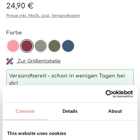
24,90 €
Preise inkl. MwSt. zzgl. Versandkosten
auswählen
Farbe
BLOSSOM
BURGUNDY
AGAVE
OLIVE
NAVY
Zur Größentabelle
Versandbereit – schon in wenigen Tagen bei
dir!
Consent
Details
About
Produkt Anzahl: Gib den gewünschten 
IN DEN WARENKORB
Paar
This website uses cookies