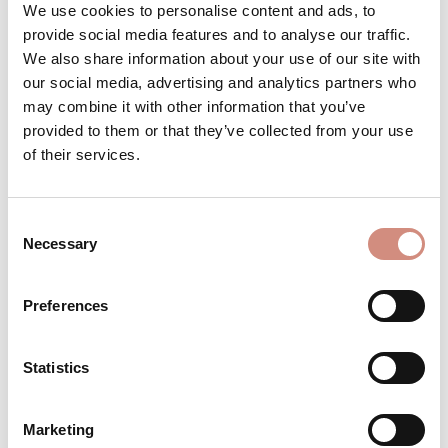
We use cookies to personalise content and ads, to
Produktnummer:
B-AJSoft-M-bg
provide social media features and to analyse our traffic.
We also share information about your use of our site with
our social media, advertising and analytics partners who
may combine it with other information that you’ve
BESCHREIBUNG
provided to them or that they’ve collected from your use
Wärme- und Nässeschutz für kleine Füße
of their services.
Die Booties bieten Nässeschutz und
Wärme für Tragebabys und Laufanfänger.
Winddicht…
Mehr
Consent
Necessary
Selection
BEWERTUNGEN
MATERIAL
Preferences
PFLEGEHINWEISE
Statistics
GRÖSSENTABELLE
HERSTELLERANGABEN
Marketing