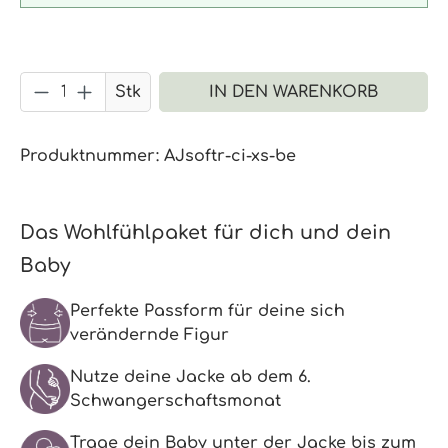
Produkt Anzahl: Gib den gewünschten 
Stk
IN DEN WARENKORB
Produktnummer:
AJsoftr-ci-xs-be
Das Wohlfühlpaket für dich und dein
Baby
Perfekte Passform für deine sich
verändernde Figur
Nutze deine Jacke ab dem 6.
Schwangerschaftsmonat
Trage dein Baby unter der Jacke bis zum