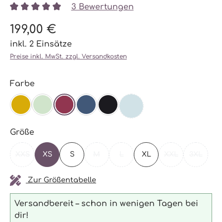
3 Bewertungen
Durchschnittliche Bewertung von 5 von 5 Sternen
199,00 €
inkl. 2 Einsätze
Preise inkl. MwSt. zzgl. Versandkosten
auswählen
Farbe
TEAL
(DIESE OPTION IST ZURZEI
SENF
MINT
BEERE
NAVY
SCHWARZ
auswählen
Größe
XXS
XS
S
M
L
XL
XXL
3XL
(DIESE OPTION IST ZURZEIT NICHT VERFÜGBAR.)
(DIESE OPTION IST ZURZEIT NICHT VE
(DIESE OPTION IST ZURZEIT N
(DIESE OPTION 
(DIESE 
Zur Größentabelle
Versandbereit – schon in wenigen Tagen bei
dir!