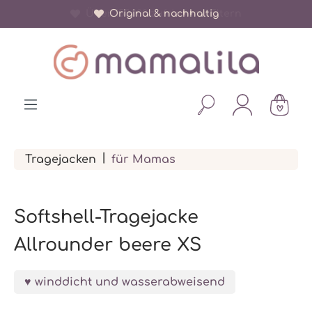
Über 150.000 zufriedene Eltern
Original & nachhaltig
alt springen
|
Tragejacken
für Mamas
Softshell-Tragejacke
Allrounder beere XS
winddicht und wasserabweisend