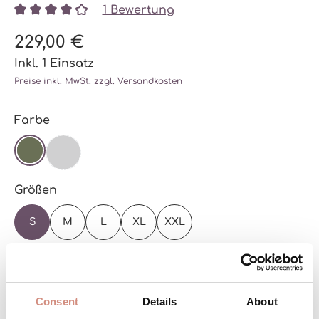
1 Bewertung
Durchschnittliche Bewertung von 4 von 5 Sternen
229,00 €
Inkl. 1 Einsatz
Preise inkl. MwSt. zzgl. Versandkosten
auswählen
Farbe
SCHWARZ
(DIESE OPTION IST ZURZEIT NICHT VERFÜGBAR.)
OLIVE
auswählen
Größen
S
M
L
XL
XXL
Zur Größentabelle
Versandbereit – schon in wenigen Tagen bei
Consent
Details
About
dir!