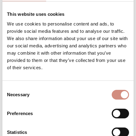
This website uses cookies
We use cookies to personalise content and ads, to
Produkt Anzahl: Gib den gewünschten 
Stk
IN DEN WARENKORB
provide social media features and to analyse our traffic.
We also share information about your use of our site with
our social media, advertising and analytics partners who
Produktnummer:
MJsoft-ci-s-ol
may combine it with other information that you’ve
provided to them or that they’ve collected from your use
of their services.
BESCHREIBUNG
Softshell-Tragejacke Allrounder Dad – für
Consent
aktive Papas und kleine Abenteurer
Necessary
Selection
Endlich haben auch Papas ihre eigene
Tragejack…
Mehr
Preferences
BEWERTUNGEN
MATERIAL
Statistics