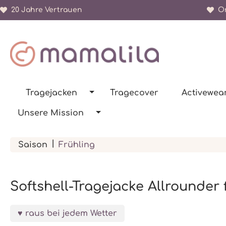
20 Jahre Vertrauen
Or
springen
Zur Hauptnavigation springen
Tragejacken
Tragecover
Activewea
Unsere Mission
|
Saison
Frühling
Softshell-Tragejacke Allrounder 
raus bei jedem Wetter