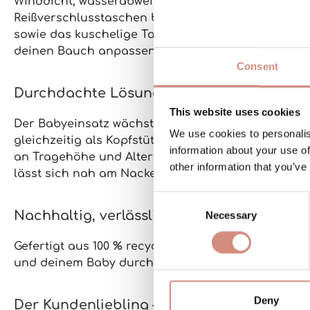
Winddicht, wasserabweisend
(10.000 mm Wassersäu
Reißverschlusstaschen
bewahren alles Wichtige si
sowie das
kuschelige Taschenfutter
sorgen dafür, 
deinen Bauch anpassen – für perfekten Sitz in jed
Consent
Durchdachte Lösungen von Mamas für M
This website uses cookies
Der Babyeinsatz wächst flexibel mit deinem Baby m
We use cookies to personalis
gleichzeitig als
Kopfstütze
, wenn dein Baby einsch
information about your use of
an Tragehöhe und Alter deines Babys anpassen
. 
other information that you’ve
lässt sich nah am Nacken fixieren. So hat dein Ba
Consent
Nachhaltig, verlässlich, gemacht für lang
Necessary
Selection
Gefertigt aus
100 % recyceltem Polyester, frei von 
und deinem Baby durchdachten Schutz – und scho
Deny
Der Kundenliebling – jetzt noch besser