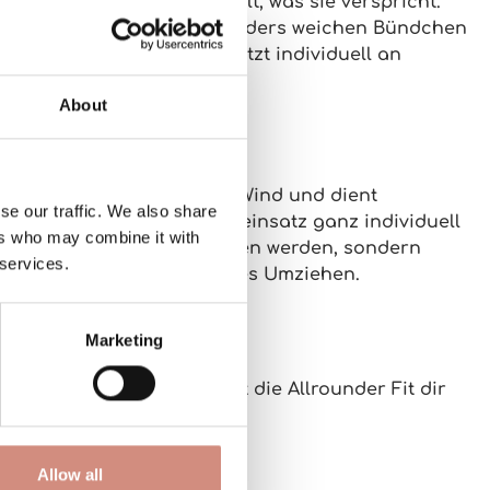
Membran – diese Jacke hält, was sie verspricht.
 Luft draußen und die besonders
weichen Bündchen
schaftseinsatz
lässt sich jetzt
individuell
an
About
Kapuze
mit. Sie schützt vor Wind und dient
se our traffic. We also share
ußerdem kannst du den Babyeinsatz ganz
individuell
ers who may combine it with
etzt nicht mehr abgenommen werden, sondern
 services.
Kapuzen oder umständliches Umziehen.
Marketing
rtifizierten Betrieb
, bietet die Allrounder Fit dir
Allow all