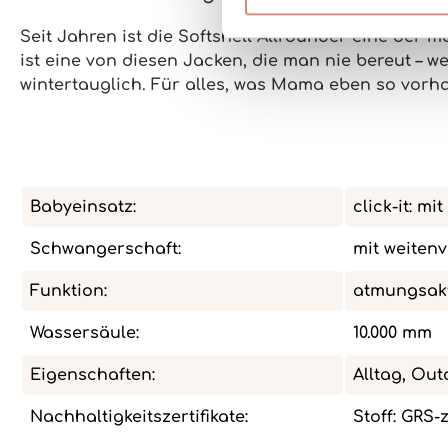
Seit Jahren ist die Softshell Allrounder
eine der me
ist eine von diesen Jacken, die man nie bereut – we
wintertauglich
. Für alles, was Mama eben so vorhat
Babyeinsatz:
click-it: m
Schwangerschaft:
mit weiten
Funktion:
atmungsakt
Wassersäule:
10.000 mm
Eigenschaften:
Alltag, Out
Nachhaltigkeitszertifikate:
Stoff: GRS-