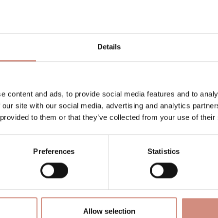
le) und dabei
super atmungsaktiv
dank hochwertiger 
cher auf, ein weicher
Gummizug am Saum
hält kalte
dass du dich einfach wohlfühlst. Neu: Der
Schwanger
er Phase.
Details
amas
it und bringt eine eigene,
stufenweise verstellbare 
e content and ads, to provide social media features and to analy
läft – einfach an der Jacke befestigen und fertig. A
 our site with our social media, advertising and analytics partn
Und beim Rückentragen? Deine eigene Kapuze muss j
 provided to them or that they’ve collected from your use of their
by
freie Sicht und frische Luft
– ganz ohne verlorene 
e Nutzung
Preferences
Statistics
PFAS und FC
und produziert in einem
GOTS- und BSCI-ze
nt dabei auch die Umwelt.
Allow selection