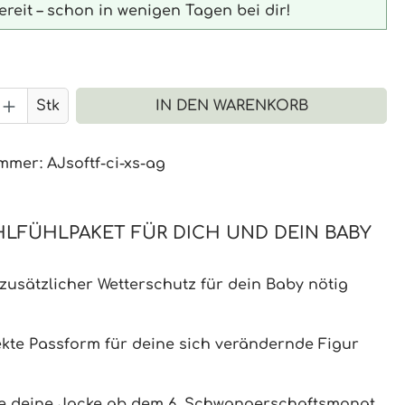
reit – schon in wenigen Tagen bei dir!
 Anzahl: Gib den gewünschten Wert 
Stk
IN DEN WARENKORB
ummer:
AJsoftf-ci-xs-ag
LFÜHLPAKET FÜR DICH UND DEIN BABY
 zusätzlicher Wetterschutz für dein Baby nötig
ekte Passform für deine sich verändernde Figur
e deine Jacke ab dem 6. Schwangerschaftsmonat