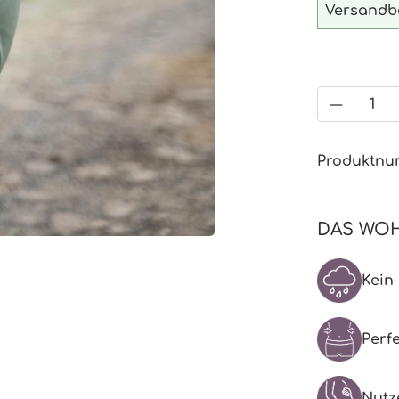
Versandbe
Produkt
Produktn
DAS WOH
Kein
Perf
Nutz