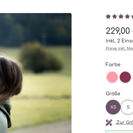
Durchschni
229,00
Inkl. 2 Ein
Preise inkl. M
ausw
Farbe
BLOSS
BU
ausw
Größe
XS
S
Zur Grö