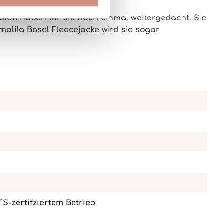
sion haben wir sie noch einmal weitergedacht. Sie
alila Basel Fleecejacke
wird sie sogar
OTS-zertifziertem Betrieb