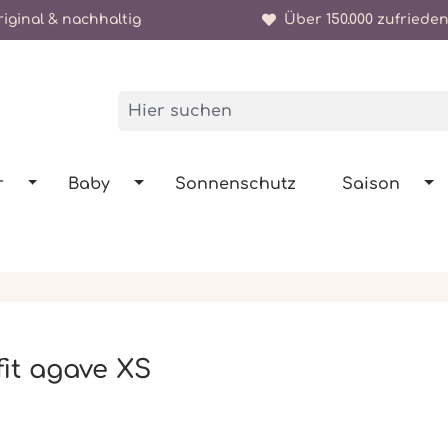
iginal & nachhaltig
Über 150.000 zufrieden
r
Baby
Sonnenschutz
Saison
fit agave XS