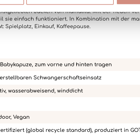
istgeliebten Jacken
von mamalila. Mit der neuen Ver
il sie einfach funktioniert. In Kombination mit der
mam
: Spielplatz, Einkauf, Kaffeepause.
it Babykapuze, zum vorne und hinten tragen
verstellbaren Schwangerschaftseinsatz
iv, wasserabweisend, winddicht
door, Vegan
zertifiziert (global recycle standard), produziert in G