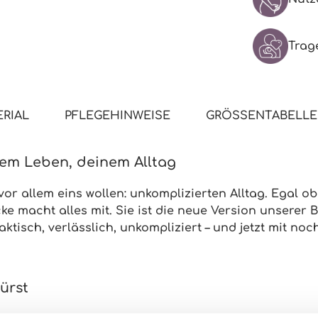
Trag
RIAL
PFLEGEHINWEISE
GRÖSSENTABELLE
inem Leben, deinem Alltag
vor allem eins wollen:
unkomplizierten Alltag
. Egal o
cke macht alles mit. Sie ist die neue Version unserer
B
tisch, verlässlich, unkompliziert – und jetzt mit
noch
pürst