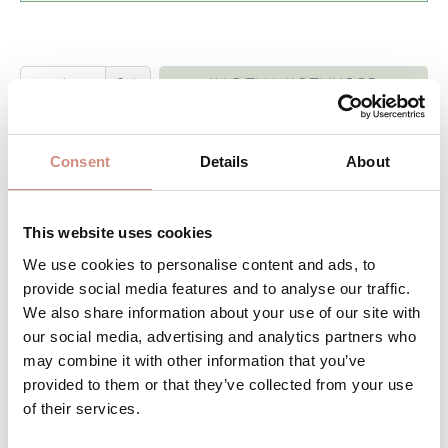
Produkt Anzahl: Gib den gewünschten 
Stk
IN DEN WARENKORB
Produktnummer:
AJsoftf-ci-l-bl
Consent
Details
About
DAS WOHLFÜHLPAKET FÜR DICH UND
This website uses cookies
DEIN BABY
We use cookies to personalise content and ads, to
provide social media features and to analyse our traffic.
Kein zusätzlicher Wetterschutz für dein
We also share information about your use of our site with
Baby nötig
our social media, advertising and analytics partners who
may combine it with other information that you’ve
Perfekte Passform für deine sich
provided to them or that they’ve collected from your use
verändernde Figur
of their services.
Nutze deine Jacke ab dem 6.