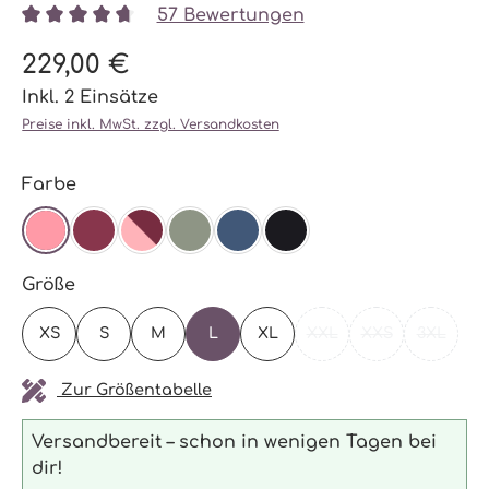
57 Bewertungen
Durchschnittliche Bewertung von 4.87 von 5 Stern
229,00 €
Inkl. 2 Einsätze
Preise inkl. MwSt. zzgl. Versandkosten
auswählen
Farbe
BLOSSOM
BURGUNDY
BURGUNDY/ BLOSSOM
AGAVE
NAVY
SCHWARZ
auswählen
Größe
XS
S
M
L
XL
XXL
XXS
3XL
(DIESE OPTION IST ZU
(DIESE OPTION 
(DIESE 
Zur Größentabelle
Versandbereit – schon in wenigen Tagen bei
dir!