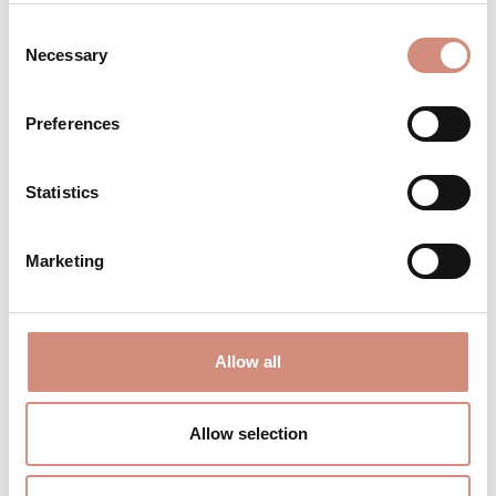
Schwangerschaftsmonat
Consent
Necessary
Selection
Trage dein Baby unter der Jacke bis zum
2. Lebensjahr
Preferences
BESCHREIBUNG
Statistics
Eine Jacke, die einfach passt – zu dir,
deinem Leben, deinem Alltag Die
Marketing
Allrounder Fit ist gemacht für alle Mamas,
die vor…
Mehr
BEWERTUNGEN
Allow all
MATERIAL
Allow selection
PFLEGEHINWEISE
GRÖSSENTABELLE