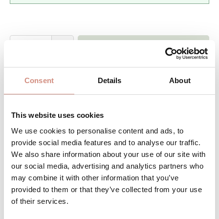
Produkt Anzahl: Gib den gewünschten 
Stk
IN DEN WARENKORB
Produktnummer:
AJsoftf-ci-xs-bl
Consent
Details
About
DAS WOHLFÜHLPAKET FÜR DICH UND
This website uses cookies
DEIN BABY
We use cookies to personalise content and ads, to
provide social media features and to analyse our traffic.
Kein zusätzlicher Wetterschutz für dein
We also share information about your use of our site with
Baby nötig
our social media, advertising and analytics partners who
may combine it with other information that you’ve
Perfekte Passform für deine sich
provided to them or that they’ve collected from your use
verändernde Figur
of their services.
Nutze deine Jacke ab dem 6.