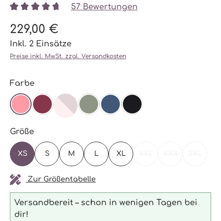
57 Bewertungen
Durchschnittliche Bewertung von 4.87 von 5 Stern
229,00 €
Inkl. 2 Einsätze
Preise inkl. MwSt. zzgl. Versandkosten
auswählen
Farbe
BURGUNDY/ BLOSSOM
(DIESE OPTION IST ZURZEIT NICHT VERFÜGBAR.
BLOSSOM
BURGUNDY
AGAVE
NAVY
SCHWARZ
auswählen
Größe
XS
S
M
L
XL
XXL
XXS
3XL
(DIESE OPTION IST ZU
(DIESE OPTION 
(DIESE 
Zur Größentabelle
Versandbereit – schon in wenigen Tagen bei
dir!