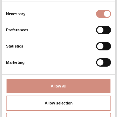
Schwangerschaftsmonat
Consent
Necessary
Selection
Trage dein Baby unter der Jacke bis zum
2. Lebensjahr
Preferences
BESCHREIBUNG
Statistics
Eine Jacke, die einfach passt – zu dir,
deinem Leben, deinem Alltag Die
Marketing
Allrounder Fit ist gemacht für alle Mamas,
die vor…
Mehr
BEWERTUNGEN
Allow all
MATERIAL
Allow selection
PFLEGEHINWEISE