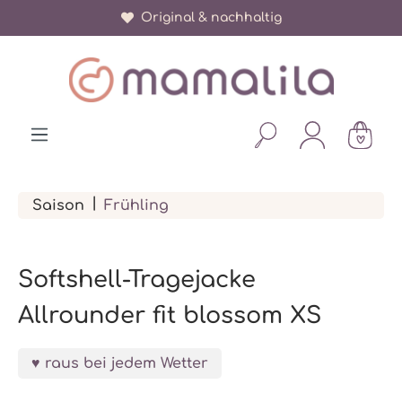
Über 150.000 zufriedene Eltern
Original & nachhaltig
alt springen
|
Saison
Frühling
Softshell-Tragejacke
Allrounder fit blossom XS
raus bei jedem Wetter