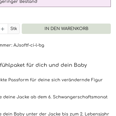
geringer Bestand
 Anzahl: Gib den gewünschten Wert 
Stk
IN DEN WARENKORB
ummer:
AJsoftf-ci-l-bg
fühlpaket für dich und dein Baby
ekte Passform für deine sich verändernde Figur
e deine Jacke ab dem 6. Schwangerschaftsmonat
e dein Baby unter der Jacke bis zum 2. Lebensjahr