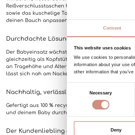
Reißverschlusstaschen
bewahren alles Wichtige si
sowie das
kuschelige Taschenfutter
sorgen dafür, 
deinen Bauch anpassen – für perfekten Sitz in jed
Consent
Durchdachte Lösungen von Mamas für M
This website uses cookies
Der Babyeinsatz wächst flexibel mit deinem Baby m
We use cookies to personalis
gleichzeitig als
Kopfstütze
, wenn dein Baby einsch
information about your use of
an Tragehöhe und Alter deines Babys anpassen
. 
other information that you’ve
lässt sich nah am Nacken fixieren. So hat dein Ba
Consent
Nachhaltig, verlässlich, gemacht für lang
Necessary
Selection
Gefertigt aus
100 % recyceltem Polyester, frei von 
und deinem Baby durchdachten Schutz – und scho
Deny
Der Kundenliebling – jetzt noch besser