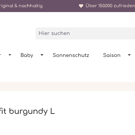
iginal & nachhaltig
Über 150.000 zufrieden
r
Baby
Sonnenschutz
Saison
fit burgundy L