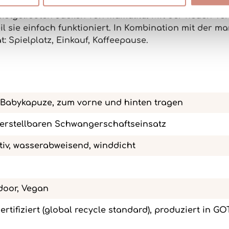
istgeliebten Jacken
von mamalila. Mit der neuen Ver
il sie einfach funktioniert. In Kombination mit der
mam
: Spielplatz, Einkauf, Kaffeepause.
it Babykapuze, zum vorne und hinten tragen
verstellbaren Schwangerschaftseinsatz
iv, wasserabweisend, winddicht
door, Vegan
zertifiziert (global recycle standard), produziert in G