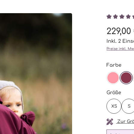
Durchschni
229,00
Inkl. 2 Ein
Preise inkl. M
ausw
Farbe
BLOSS
BU
ausw
Größe
XS
S
Zur Grö