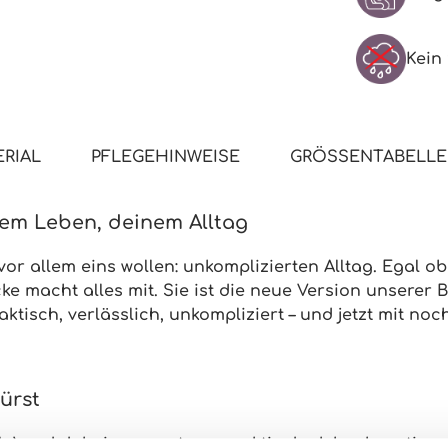
Kein
RIAL
PFLEGEHINWEISE
GRÖSSENTABELLE
inem Leben, deinem Alltag
vor allem eins wollen:
unkomplizierten Alltag
. Egal o
cke macht alles mit. Sie ist die neue Version unserer
B
tisch, verlässlich, unkompliziert – und jetzt mit
noch
pürst
le) und dabei
super atmungsaktiv
dank hochwertiger 