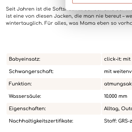
Seit Jahren ist die Softshell Allrounder
eine der me
ist eine von diesen Jacken, die man nie bereut – we
wintertauglich
. Für alles, was Mama eben so vorhat
Babyeinsatz:
click-it: m
Schwangerschaft:
mit weiten
Funktion:
atmungsakt
Wassersäule:
10.000 mm
Eigenschaften:
Alltag, Out
Nachhaltigkeitszertifikate:
Stoff: GRS-