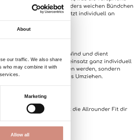
 Luft draußen und die besonders
weichen Bündchen
schaftseinsatz
lässt sich jetzt
individuell
an
About
Kapuze
mit. Sie schützt vor Wind und dient
se our traffic. We also share
ußerdem kannst du den Babyeinsatz ganz
individuell
ers who may combine it with
etzt nicht mehr abgenommen werden, sondern
 services.
Kapuzen oder umständliches Umziehen.
Marketing
rtifizierten Betrieb
, bietet die Allrounder Fit dir
Allow all