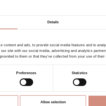
cher auf, ein weicher
Gummizug am Saum
hält kalte
dass du dich einfach wohlfühlst. Neu: Der
Schwanger
er Phase.
Details
amas
it und bringt eine eigene,
stufenweise verstellbare 
e content and ads, to provide social media features and to analy
läft – einfach an der Jacke befestigen und fertig. A
 our site with our social media, advertising and analytics partn
Und beim Rückentragen? Deine eigene Kapuze muss j
 provided to them or that they’ve collected from your use of their
by
freie Sicht und frische Luft
– ganz ohne verlorene 
e Nutzung
Preferences
Statistics
PFAS und FC
und produziert in einem
GOTS- und BSCI-ze
nt dabei auch die Umwelt.
Allow selection