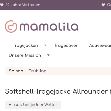
20 Jahre Vertrauen
Or
springen
Zur Hauptnavigation springen
Tragejacken
Tragecover
Activewea
Unsere Mission
|
Saison
Frühling
Softshell-Tragejacke Allrounder 
raus bei jedem Wetter