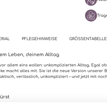
Trag
RIAL
PFLEGEHINWEISE
GRÖSSENTABELLE
inem Leben, deinem Alltag
vor allem eins wollen:
unkomplizierten Alltag
. Egal o
cke macht alles mit. Sie ist die neue Version unserer
B
tisch, verlässlich, unkompliziert – und jetzt mit
noch
pürst