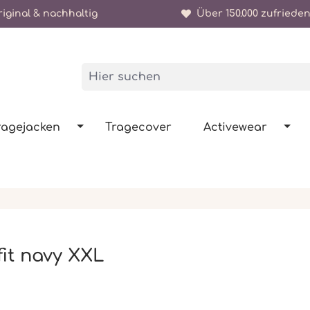
iginal & nachhaltig
Über 150.000 zufrieden
ragejacken
Tragecover
Activewear
fit navy XXL