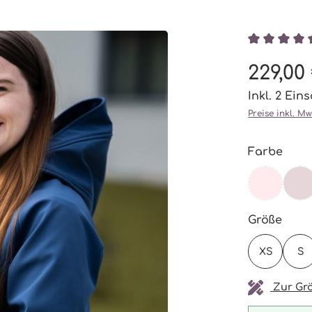
Durchschni
229,00
Inkl. 2 Ein
Preise inkl. M
ausw
Farbe
BLOSSO
(DIESE OP
B
(D
ausw
Größe
XS
S
Zur Grö