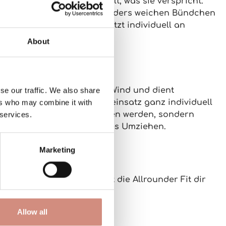
Membran – diese Jacke hält, was sie verspricht.
 Luft draußen und die besonders
weichen Bündchen
schaftseinsatz
lässt sich jetzt
individuell
an
About
Kapuze
mit. Sie schützt vor Wind und dient
se our traffic. We also share
ußerdem kannst du den Babyeinsatz ganz
individuell
ers who may combine it with
etzt nicht mehr abgenommen werden, sondern
 services.
Kapuzen oder umständliches Umziehen.
Marketing
rtifizierten Betrieb
, bietet die Allrounder Fit dir
Allow all