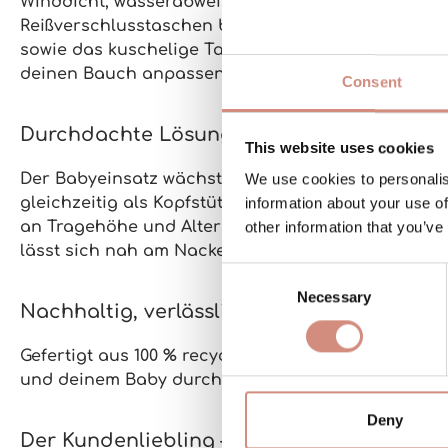
Winddicht, wasserabweisend
(10.000 mm Wassersäu
Reißverschlusstaschen
bewahren alles Wichtige si
sowie das
kuschelige Taschenfutter
sorgen dafür, 
deinen Bauch anpassen – für perfekten Sitz in jed
Consent
Durchdachte Lösungen von Mamas für M
This website uses cookies
Der Babyeinsatz wächst flexibel mit deinem Baby m
We use cookies to personalis
gleichzeitig als
Kopfstütze
, wenn dein Baby einsch
information about your use of
an Tragehöhe und Alter deines Babys anpassen
. 
other information that you’ve
lässt sich nah am Nacken fixieren. So hat dein Ba
Consent
Necessary
Selection
Nachhaltig, verlässlich, gemacht für lang
Gefertigt aus
100 % recyceltem Polyester, frei von 
und deinem Baby durchdachten Schutz – und scho
Deny
Der Kundenliebling – jetzt noch besser