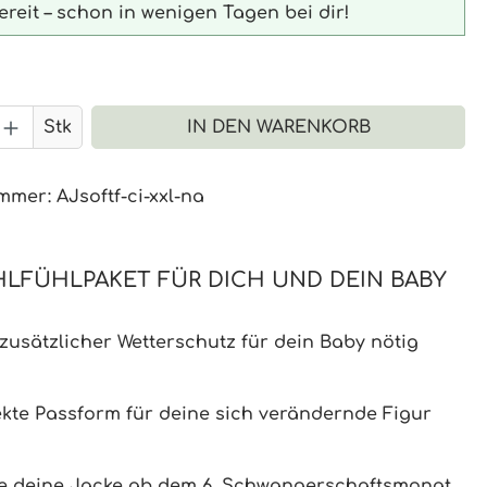
reit – schon in wenigen Tagen bei dir!
 Anzahl: Gib den gewünschten Wert 
Stk
IN DEN WARENKORB
ummer:
AJsoftf-ci-xxl-na
LFÜHLPAKET FÜR DICH UND DEIN BABY
 zusätzlicher Wetterschutz für dein Baby nötig
ekte Passform für deine sich verändernde Figur
e deine Jacke ab dem 6. Schwangerschaftsmonat