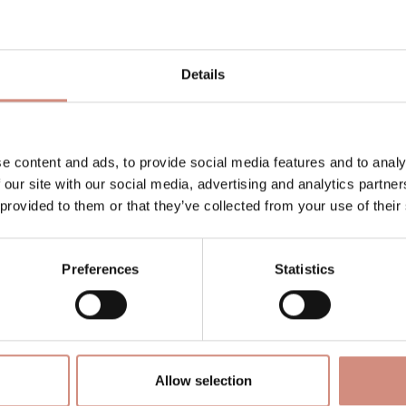
le) und dabei
super atmungsaktiv
dank hochwertiger 
cher auf, ein weicher
Gummizug am Saum
hält kalte
dass du dich einfach wohlfühlst. Neu: Der
Schwanger
er Phase.
Details
amas
it und bringt eine eigene,
stufenweise verstellbare 
e content and ads, to provide social media features and to analy
läft – einfach an der Jacke befestigen und fertig. A
 our site with our social media, advertising and analytics partn
Und beim Rückentragen? Deine eigene Kapuze muss j
 provided to them or that they’ve collected from your use of their
by
freie Sicht und frische Luft
– ganz ohne verlorene 
Preferences
Statistics
e Nutzung
PFAS und FC
und produziert in einem
GOTS- und BSCI-ze
nt dabei auch die Umwelt.
Allow selection