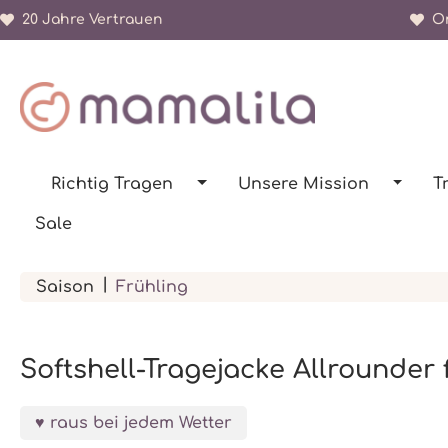
20 Jahre Vertrauen
Or
springen
Zur Hauptnavigation springen
Richtig Tragen
Unsere Mission
T
Sale
|
Saison
Frühling
Softshell-Tragejacke Allrounder 
raus bei jedem Wetter