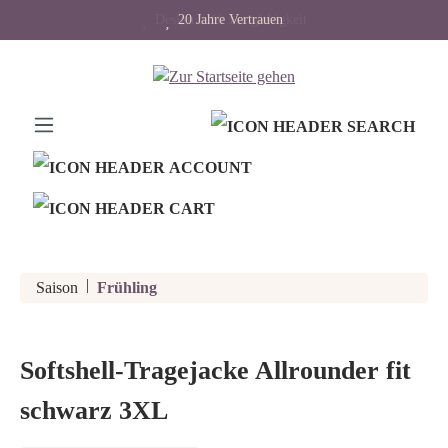
Design trifft Langlebigkeit
20 Jahre Vertrauen
alt springen
|
Saison
Frühling
Softshell-Tragejacke Allrounder fit
schwarz 3XL