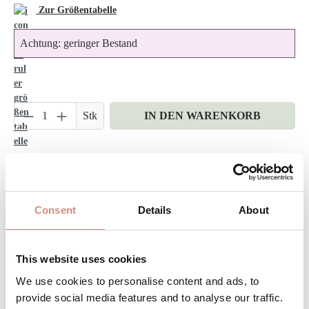
Zur Größentabelle
Achtung: geringer Bestand
Produkt Anzahl: Gib den gewünschten Wert ein 
Stk
IN DEN WARENKORB
Produktnummer:
AJsoftf-ci-3xl-sw
Consent
Details
About
DAS WOHLFÜHLPAKET FÜR DICH UND
DEIN BABY
This website uses cookies
Kein zusätzlicher Wetterschutz für dein Baby nötig
We use cookies to personalise content and ads, to
Perfekte Passform für deine sich verändernde Figur
provide social media features and to analyse our traffic.