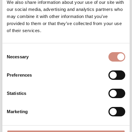
We also share information about your use of our site with
Nutze deine Jacke ab dem 6. Schwangerschaftsmonat
our social media, advertising and analytics partners who
may combine it with other information that you’ve
Trage dein Baby unter der Jacke bis zum 2. Lebensjahr
provided to them or that they’ve collected from your use
of their services.
BESCHREIBUNG
Consent
Eine Jacke, die einfach passt – zu dir, deinem Leben,
Necessary
Selection
deinem Alltag Die Allrounder Fit ist gemacht für alle
Mamas, die vor…
Mehr
Preferences
BEWERTUNGEN
MATERIAL
Statistics
PFLEGEHINWEISE
Marketing
GRÖSSENTABELLE
HERSTELLERANGABEN