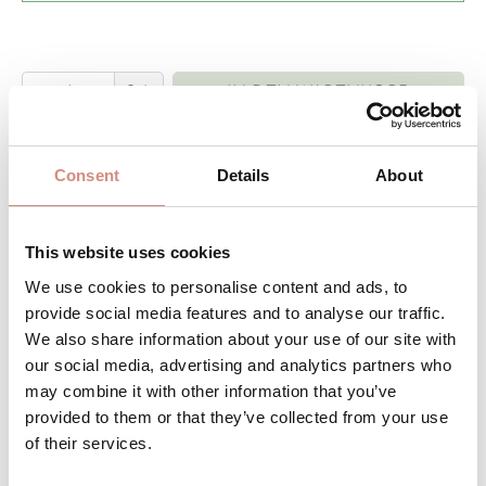
Produkt Anzahl: Gib den gewünschten 
Stk
IN DEN WARENKORB
Produktnummer:
AJsoftf-ci-l-sw
Consent
Details
About
DAS WOHLFÜHLPAKET FÜR DICH UND
This website uses cookies
DEIN BABY
We use cookies to personalise content and ads, to
provide social media features and to analyse our traffic.
Kein zusätzlicher Wetterschutz für dein
We also share information about your use of our site with
Baby nötig
our social media, advertising and analytics partners who
may combine it with other information that you’ve
Perfekte Passform für deine sich
provided to them or that they’ve collected from your use
verändernde Figur
of their services.
Nutze deine Jacke ab dem 6.