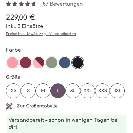
57 Bewertungen
Durchschnittliche Bewertung von 4.87 von 5 Stern
229,00 €
Inkl. 2 Einsätze
Preise inkl. MwSt. zzgl. Versandkosten
auswählen
Farbe
BLOSSOM
BURGUNDY
BURGUNDY/ BLOSSOM
AGAVE
NAVY
SCHWARZ
auswählen
Größe
XS
S
M
L
XL
XXL
XXS
3XL
Zur Größentabelle
Versandbereit – schon in wenigen Tagen bei
dir!