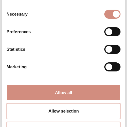
Schwangerschaftsmonat
Consent
Necessary
Selection
Trage dein Baby unter der Jacke bis zum
2. Lebensjahr
Preferences
BESCHREIBUNG
Statistics
Eine Jacke, die einfach passt – zu dir,
deinem Leben, deinem Alltag Die
Marketing
Allrounder Fit ist gemacht für alle Mamas,
die vor…
Mehr
BEWERTUNGEN
Allow all
MATERIAL
Allow selection
PFLEGEHINWEISE
GRÖSSENTABELLE