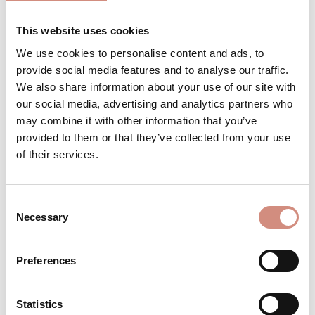
This website uses cookies
We use cookies to personalise content and ads, to
Produkt Anzahl: Gib den gewünschten 
Stk
IN DEN WARENKORB
provide social media features and to analyse our traffic.
We also share information about your use of our site with
our social media, advertising and analytics partners who
Produktnummer:
AJsoft-ltd-pro-s-pp
may combine it with other information that you’ve
provided to them or that they’ve collected from your use
of their services.
BESCHREIBUNG
Die ikonische Softshell-Tragejacke von
Consent
mamalila gibt anlässlich unseres 20ten
Necessary
Selection
Geburtstages als Limited Edition im
coolen Col…
Mehr
Preferences
BEWERTUNGEN
MATERIAL
Statistics