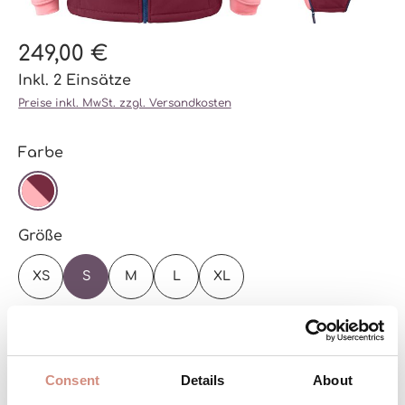
249,00 €
Inkl. 2 Einsätze
Preise inkl. MwSt. zzgl. Versandkosten
auswählen
Farbe
PARTY PURPLE
auswählen
Größe
XS
S
M
L
XL
Zur Größentabelle
Versandbereit – schon in wenigen Tagen bei
Consent
Details
About
dir!