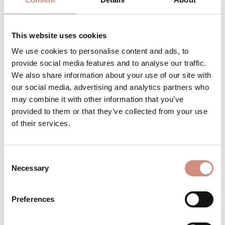
S
M
L
XL
XXL
This website uses cookies
Bestell es jetzt für
Anfang September
We use cookies to personalise content and ads, to
provide social media features and to analyse our traffic.
We also share information about your use of our site with
Produkt Anzahl: Gib den gewünschten 
our social media, advertising and analytics partners who
Stk
IN DEN WARENKORB
may combine it with other information that you’ve
provided to them or that they’ve collected from your use
Produktnummer:
MWsoft-ci-m-sw
of their services.
Consent
BESCHREIBUNG
Necessary
Selection
Für deinen Babybauch, zum Babytragen
oder "nur" für dich! Wie jede Tragejacke
Preferences
von mamalila bietet dir unsere Cosy
Allrou…
Mehr