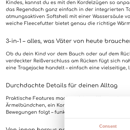
Kindes, kannst du es mit den Kordelzügen so anpa
das Regendach ganz einfach in der
integrierten 
atmungsaktiven
Softshell mit einer
Wassersäule vo
weiche
Fleecefutter
bietet genau die richtige Wär
3-in-1 – alles, was Väter von heute brauch
Ob du dein Kind
vor dem Bauch oder auf dem Rüc
verdeckter Reißverschluss
am Rücken fügt sich nah
eine Tragejacke handelt – einfach eine vielseitige,
Durchdachte Details für deinen Alltag
Praktische Features machen deinen Alltag unterwe
Ärmelbündchen
, ein
Kordelzug im Saum
gegen kalt
Bewegungen folgt –
funktional, unkompliziert und 
Consent
Von innen heraus nachhaltig gedacht