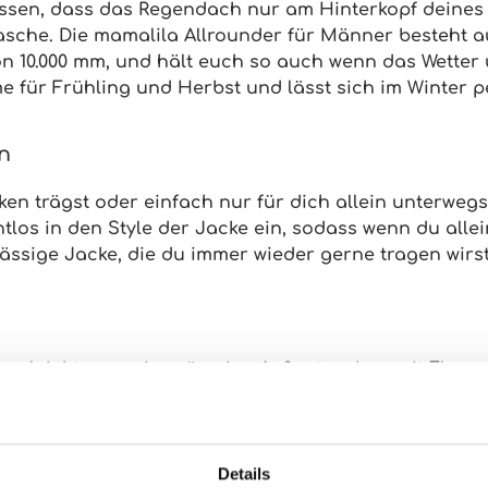
ssen, dass das Regendach nur am Hinterkopf deines K
Tasche
. Die mamalila Allrounder für Männer besteht a
n 10.000 mm
, und hält euch so auch wenn das Wette
me für
Frühling und Herbst
und lässt sich im Winter p
en
ken trägst
oder einfach nur
für dich allein
unterwegs 
tlos in den Style der Jacke ein, sodass wenn du alle
 lässige Jacke, die du immer wieder gerne tragen wirst
gs leichter: zwei geräumige
Außentaschen mit Flap
, 
e Zugluft und ein hoher Kragen für extra Gemütlichkei
zuverlässig
.
Details