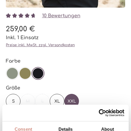
10 Bewertungen
Durchschnittliche Bewertung von 4.8 von 5 Sterne
259,00 €
Inkl. 1 Einsatz
Preise inkl. MwSt. zzgl. Versandkosten
auswählen
Farbe
AGAVE
KHAKI
SCHWARZ
auswählen
Größe
S
M
L
XL
XXL
(DIESE OPTION IST ZURZEIT NICHT VERFÜGBAR.)
(DIESE OPTION IST ZURZEIT NICHT VERFÜGBAR
Zur Größentabelle
Consent
Details
About
Versandbereit – schon in wenigen Tagen bei