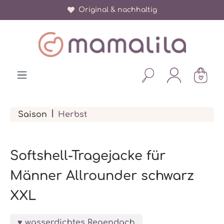
Original & nachhaltig
alt springen
|
Saison
Herbst
Softshell-Tragejacke für
Männer Allrounder schwarz
XXL
wasserdichtes Regendach