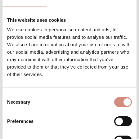
dir!
This website uses cookies
We use cookies to personalise content and ads, to
Produkt Anzahl: Gib den gewünschten 
provide social media features and to analyse our traffic.
Stk
IN DEN WARENKORB
We also share information about your use of our site with
our social media, advertising and analytics partners who
Produktnummer:
MJsoft-pro-xxl-sw
may combine it with other information that you’ve
provided to them or that they’ve collected from your use
of their services.
BESCHREIBUNG
Consent
Der perfekte Wetterschutz für Papa &
Necessary
Selection
Sprössling Dank eigens entwickeltem
Regendach! Befestige es an deinen
Schultern un…
Mehr
Preferences
BEWERTUNGEN